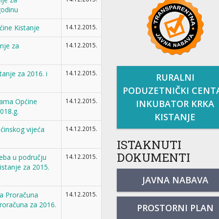
godinu
ćine Kistanje
14.12.2015.
nje za
14.12.2015.
nje za 2016. i
14.12.2015.
RURALNI
PODUZETNIČKI CENT
rama Općine
14.12.2015.
INKUBATOR KRKA
018.g.
KISTANJE
ćinskog vijeća
14.12.2015.
ISTAKNUTI
DOKUMENTI
eba u području
14.12.2015.
istanje za 2015.
JAVNA NABAVA
a Proračuna
14.12.2015.
proračuna za 2016.
PROSTORNI PLAN