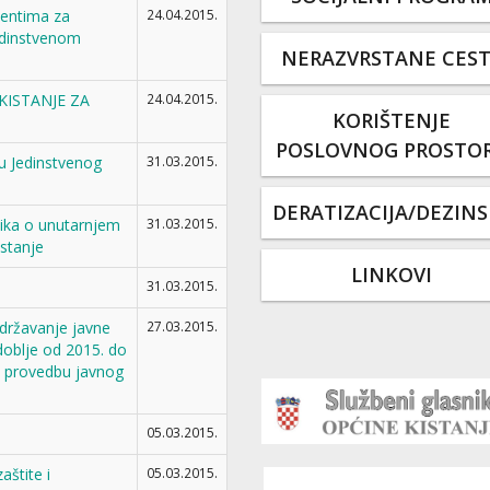
jentima za
24.04.2015.
Jedinstvenom
NERAZVRSTANE CES
KISTANJE ZA
24.04.2015.
KORIŠTENJE
POSLOVNOG PROSTO
u Jedinstvenog
31.03.2015.
DERATIZACIJA/DEZINS
ika o unutarnjem
31.03.2015.
stanje
LINKOVI
31.03.2015.
državanje javne
27.03.2015.
doblje od 2015. do
a provedbu javnog
05.03.2015.
aštite i
05.03.2015.