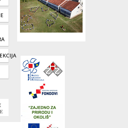
TE
RA
EKCIJA