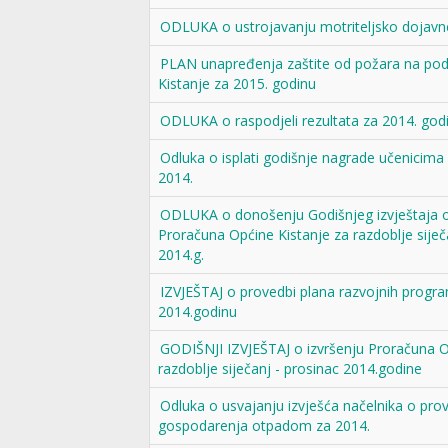
ODLUKA o ustrojavanju motriteljsko dojavn
PLAN unapređenja zaštite od požara na pod
Kistanje za 2015. godinu
ODLUKA o raspodjeli rezultata za 2014. god
Odluka o isplati godišnje nagrade učenicima
2014.
ODLUKA o donošenju Godišnjeg izvještaja o
Proračuna Općine Kistanje za razdoblje siječ
2014.g.
IZVJEŠTAJ o provedbi plana razvojnih progr
2014.godinu
GODIŠNJI IZVJEŠTAJ o izvršenju Proračuna O
razdoblje siječanj - prosinac 2014.godine
Odluka o usvajanju izvješća načelnika o pro
gospodarenja otpadom za 2014.