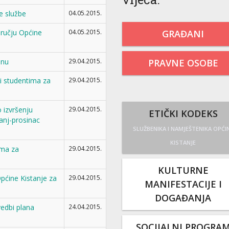
e službe
04.05.2015.
GRAĐANI
ručju Općine
04.05.2015.
PRAVNE OSOBE
inu
29.04.2015.
 i studentima za
29.04.2015.
 izvršenju
29.04.2015.
ETIČKI KODEKS
anj-prosinac
SLUŽBENIKA I NAMJEŠTENIKA OPĆI
KISTANJE
ama za
29.04.2015.
KULTURNE
pćine Kistanje za
29.04.2015.
MANIFESTACIJE I
DOGAĐANJA
vedbi plana
24.04.2015.
SOCIJALNI PROGRA