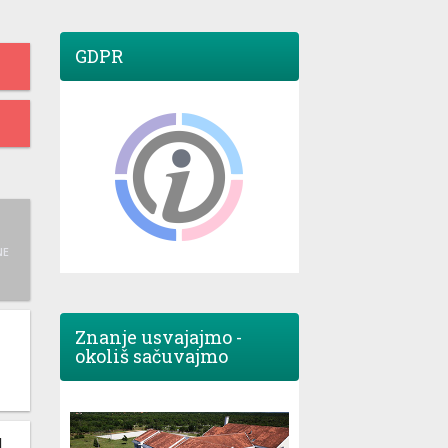
GDPR
NE
Znanje usvajajmo -
okoliš sačuvajmo
M