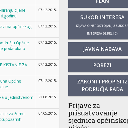
PLAN
niranju cijene
07.12.2015.
16.godinu
SUKOB INTERESA
IZJAVA O NEPOSTOJANJU SUKOB
pravima općinskog
07.12.2015.
INTERESA (G.RELJIĆ)
području Općine
07.12.2015.
JAVNA NABAVA
nje podataka o
POREZI
 KISTANJE ZA
07.12.2015.
ZAKONI I PROPISI IZ
čuna Općine
07.12.2015.
odine
PODRUČJA RADA
ka u Jedinstvenom
21.08.2015.
Prijave za
prisustvovanje
cije za žurnu
04.05.2015.
sjednica općinsko
rotupožarnih
vijeća: