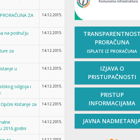
A PRORAČUNA ZA
14.12.2015.
TRANSPARENTNOS
na na području
14.12.2015.
PRORAČUNA
ture za
14.12.2015.
ISPLATE IZ PRORAČUNA
IZJAVA O
stanje u
14.12.2015.
PRISTUPAČNOSTI
olskog odgoja i
14.12.2015.
u
PRISTUP
INFORMACIJAMA
Općini Kistanje za
14.12.2015.
JAVNA NADMETANJ
nalne
14.12.2015.
u 2016.godini
je za
14.12.2015.