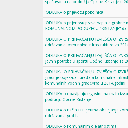
spašavanja na području Općine Kistanje u 20
ODLUKA o prijevozu pokojnika
ODLUKA o prijenosu prava naplate grobne 
KOMUNALNOM PODUZEĆU "KISTANJE" d.o.o.
ODLUKA O PRIHVAĆANJU IZVJEŠĆA O IZVR
održavanja komunalne infrastrukture za 2014
ODLUKA O PRIHVAĆANJU IZVJEŠĆA O IZVR
javnih potreba u sportu Općine Kistanje za 
ODLUKU O PRIHVAĆANJU IZVJEŠĆA O IZVR
gradnje objekata i uređaja komunalne infrast
komunalnih vodnih građevina u 2014.godini
ODLUKA o obavljanju trgovine na malo izva
području Općine Kistanje
ODLUKA o načinu i uvjetima obavljanja komu
održavanja groblja
ODLUKA o komunalnim djelatnostima