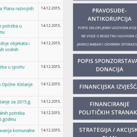
 Plana razvojnih
14.12.2015.
PRAVOSUĐE-
ANTIKORUPCIJA
 potreba u
14.12.2015.
POPIS SKLOPLJENIH UGOVORA KOJI
inu
NE VODE U REGISTRU UGOVORA 
je objekata i
14.12.2015.
JAVNOJ NABAVI I OKVIRNIH SPORAZ
ih vodnih
POPIS SPONZORSTAVA
eba u sportu
14.12.2015.
DONACIJA
a Općine Kistanje
14.12.2015.
FINANCIJSKA IZVJEŠĆ
tanje za 2015.g.
14.12.2015.
FINANCIRANJE
POLITIČKIH STRANA
nih potreba
14.12.2015.
5.godinu
STRATEGIJA / AKCIJSK
vanja komunalne
14.12.2015.