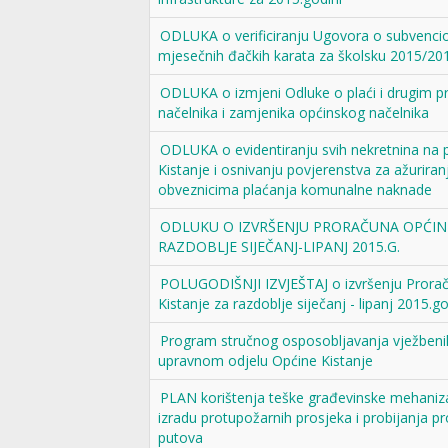
ODLUKA o verificiranju Ugovora o subvencio
mjesečnih đačkih karata za školsku 2015/20
ODLUKA o izmjeni Odluke o plaći i drugim 
načelnika i zamjenika općinskog načelnika
ODLUKA o evidentiranju svih nekretnina na 
Kistanje i osnivanju povjerenstva za ažurira
obveznicima plaćanja komunalne naknade
ODLUKU O IZVRŠENJU PRORAČUNA OPĆINE
RAZDOBLJE SIJEČANJ-LIPANJ 2015.G.
POLUGODIŠNJI IZVJEŠTAJ o izvršenju Prora
Kistanje za razdoblje siječanj - lipanj 2015.g
Program stručnog osposobljavanja vježbeni
upravnom odjelu Općine Kistanje
PLAN korištenja teške građevinske mehaniza
izradu protupožarnih prosjeka i probijanja p
putova