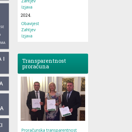
Zahtjev
Izjava
2024.
Obavijest
 SE
Zahtjev
O
Izjava
UMA
 I
Transparentnost
proračuna
A
KA
I
Proračunska transparentnost