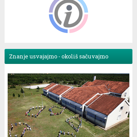
Znanje usvajajmo - okoliš sačuvajmo