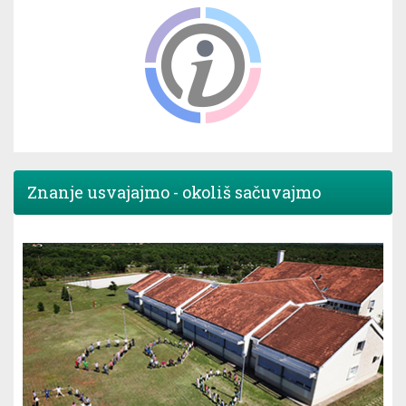
Znanje usvajajmo - okoliš sačuvajmo