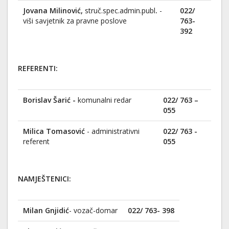
Jovana Milinović,
struč.spec.admin.publ
.
-
022/
viši savjetnik za pravne poslove
763-
392
REFERENTI:
Borislav Šarić -
komunalni redar
022/ 763 –
055
Milica Tomasović
- administrativni
022/ 763 -
referent
055
NAMJEŠTENICI:
Milan Gnjidić
- vozač-domar
022/ 763- 398