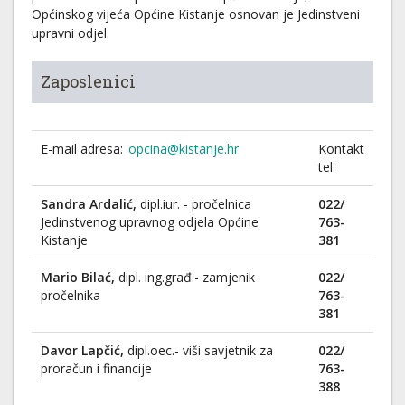
Općinskog vijeća Općine Kistanje osnovan je Jedinstveni
upravni odjel.
Zaposlenici
E-mail adresa:
opcina@kistanje.hr
Kontakt
tel:
Sandra Ardalić,
dipl.iur. - pročelnica
022/
Jedinstvenog upravnog odjela Općine
763-
Kistanje
381
Mario Bilać,
dipl. ing.građ.- zamjenik
022/
pročelnika
763-
381
Davor Lapčić,
dipl.oec.- viši savjetnik za
022/
proračun i financije
763-
388