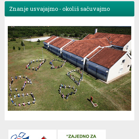
Znanje usvajajmo - okoliš sačuvajmo