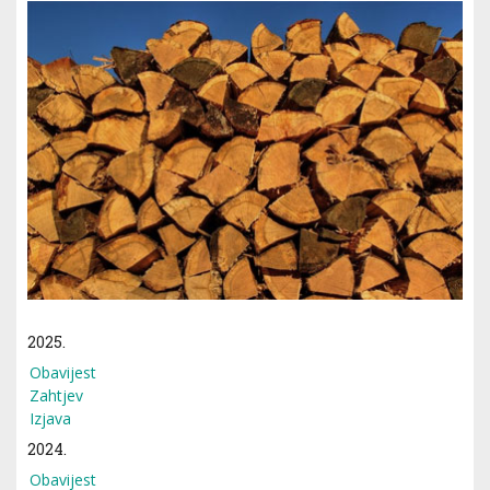
2025.
Obavijest
Zahtjev
Izjava
2024.
Obavijest