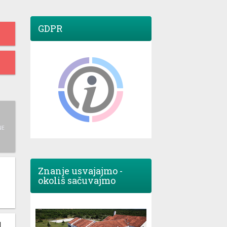
GDPR
NE
Znanje usvajajmo -
okoliš sačuvajmo
M