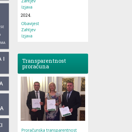
Zahtjev
Izjava
2024.
Obavijest
 SE
Zahtjev
O
Izjava
UMA
 I
Transparentnost
proračuna
A
KA
I
Proračunska transparentnost