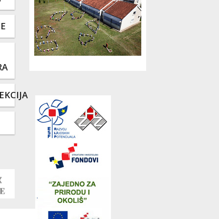
TE
RA
EKCIJA