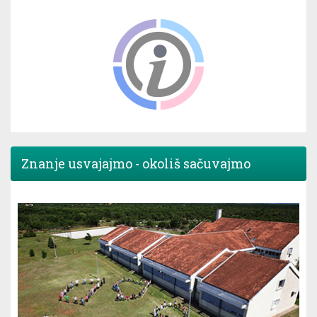
Znanje usvajajmo - okoliš sačuvajmo