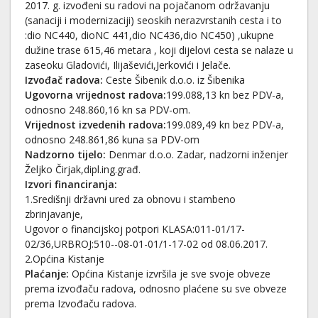
2017. g. izvođeni su radovi na pojačanom održavanju
(sanaciji i modernizaciji) seoskih nerazvrstanih cesta i to
:dio NC440, dioNC 441,dio NC436,dio NC450) ,ukupne
dužine trase 615,46 metara , koji dijelovi cesta se nalaze u
zaseoku Gladovići, Ilijaševići,Jerkovići i Jelače.
Izvođač radova:
Ceste Šibenik d.o.o. iz Šibenika
Ugovorna vrijednost radova:
199.088,13 kn bez PDV-a,
odnosno 248.860,16 kn sa PDV-om.
Vrijednost izvedenih radova:
199.089,49 kn bez PDV-a,
odnosno 248.861,86 kuna sa PDV-om
Nadzorno tijelo:
Denmar d.o.o. Zadar, nadzorni inženjer
Željko Čirjak,dipl.ing.građ.
Izvori financiranja:
1.Središnji državni ured za obnovu i stambeno
zbrinjavanje,
Ugovor o financijskoj potpori KLASA:011-01/17-
02/36,URBROJ:510--08-01-01/1-17-02 od 08.06.2017.
2.Općina Kistanje
Plaćanje:
Općina Kistanje izvršila je sve svoje obveze
prema izvođaču radova, odnosno plaćene su sve obveze
prema Izvođaču radova.