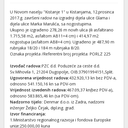
U Novom naselju "Kistanje 1" u Kistanjama, 12.prosinca
2017.g. završeni radovi na izgradnji dijela ulice Glama i
dijela ulice Marka Marulića, sa nogostupima.
Ukupno je izgrađeno 278,26 m novih ulica (ili asfaltirano
1.715,58 m2, asfaltom AB11=4 cm) i 414,97 m2
nogostupa (asfaltom AB8=4 cm). Ugrađeno je 487,90 m
rubnjaka 18/20 i 184 m rubnjaka 8/20.
Oznaka projekta /Referentni broj projekta: PORLZ 225
Izvođač radova:
PZC d.d. Poduzeće za ceste d.d.
Sv.Mihovila 1, 21204 Dugopolje, OIB:37901994151,Split.
Ugovorena vrijednost radova:
432.920,13 kn bez PDV-a,
odnosno 541.150,16 kn sa PDV-om
Vrijednost izvedenih radova:
467.09,37 kn(bez PDV-a),
odnosno 583.865,46 kn (sa PDV-om).
Nadzorno tijelo:
Denmar d.o.o. iz Zadra, nadzorni
inženjer Željko Čirjak, dipl.ing. građ.
Izvor financiranja:
1.Ministarstvo regionalnog razvoja i fondova Europske
unije:250.000,00 kuna