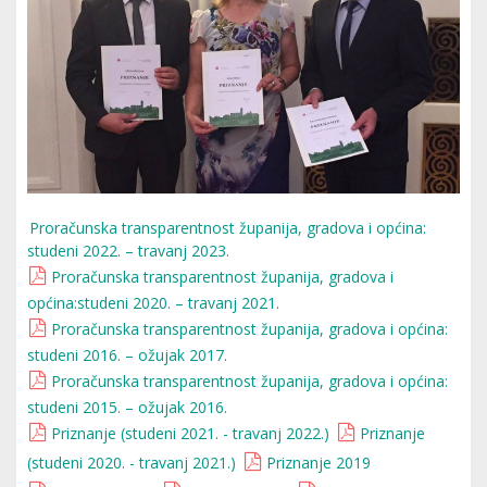
Proračunska transparentnost županija, gradova i općina:
studeni 2022. – travanj 2023.
Proračunska transparentnost županija, gradova i
općina:studeni 2020. – travanj 2021.
Proračunska transparentnost županija, gradova i općina:
studeni 2016. – ožujak 2017.
Proračunska transparentnost županija, gradova i općina:
studeni 2015. – ožujak 2016.
Priznanje (studeni 2021. - travanj 2022.)
Priznanje
(studeni 2020. - travanj 2021.)
Priznanje 2019