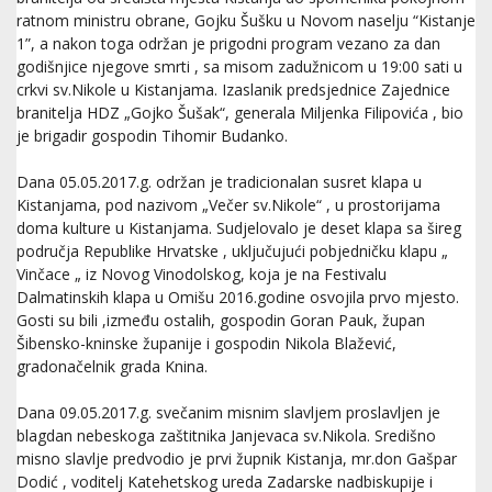
ratnom ministru obrane, Gojku Šušku u Novom naselju “Kistanje
1”, a nakon toga održan je prigodni program vezano za dan
godišnjice njegove smrti , sa misom zadužnicom u 19:00 sati u
crkvi sv.Nikole u Kistanjama. Izaslanik predsjednice Zajednice
branitelja HDZ „Gojko Šušak“, generala Miljenka Filipovića , bio
je brigadir gospodin Tihomir Budanko.
Dana 05.05.2017.g. održan je tradicionalan susret klapa u
Kistanjama, pod nazivom „Večer sv.Nikole“ , u prostorijama
doma kulture u Kistanjama. Sudjelovalo je deset klapa sa šireg
područja Republike Hrvatske , uključujući pobjedničku klapu „
Vinčace „ iz Novog Vinodolskog, koja je na Festivalu
Dalmatinskih klapa u Omišu 2016.godine osvojila prvo mjesto.
Gosti su bili ,između ostalih, gospodin Goran Pauk, župan
Šibensko-kninske županije i gospodin Nikola Blažević,
gradonačelnik grada Knina.
Dana 09.05.2017.g. svečanim misnim slavljem proslavljen je
blagdan nebeskoga zaštitnika Janjevaca sv.Nikola. Središno
misno slavlje predvodio je prvi župnik Kistanja, mr.don Gašpar
Dodić , voditelj Katehetskog ureda Zadarske nadbiskupije i