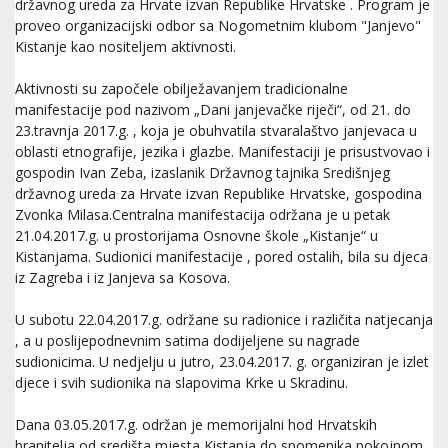
državnog ureda za Hrvate izvan Republike Hrvatske . Program je
proveo organizacijski odbor sa Nogometnim klubom "Janjevo"
Kistanje kao nositeljem aktivnosti.
Aktivnosti su započele obilježavanjem tradicionalne
manifestacije pod nazivom „Dani janjevačke riječi“, od 21. do
23.travnja 2017.g. , koja je obuhvatila stvaralaštvo janjevaca u
oblasti etnografije, jezika i glazbe. Manifestaciji je prisustvovao i
gospodin Ivan Zeba, izaslanik Državnog tajnika Središnjeg
državnog ureda za Hrvate izvan Republike Hrvatske, gospodina
Zvonka Milasa.Centralna manifestacija održana je u petak
21.04.2017.g. u prostorijama Osnovne škole „Kistanje“ u
Kistanjama. Sudionici manifestacije , pored ostalih, bila su djeca
iz Zagreba i iz Janjeva sa Kosova.
U subotu 22.04.2017.g. održane su radionice i različita natjecanja
, a u poslijepodnevnim satima dodijeljene su nagrade
sudionicima. U nedjelju u jutro, 23.04.2017. g. organiziran je izlet
djece i svih sudionika na slapovima Krke u Skradinu.
Dana 03.05.2017.g. održan je memorijalni hod Hrvatskih
branitelja od središta mjesta Kistanja do spomenika pokojnom