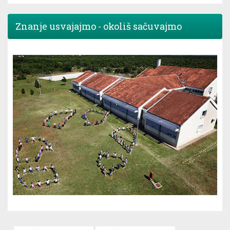
Znanje usvajajmo - okoliš sačuvajmo