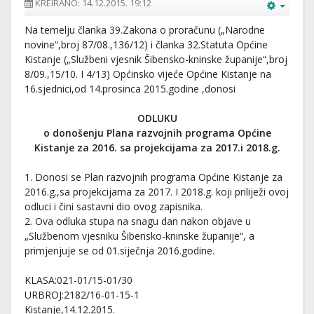
KREIRANO: 14.12.2015. 19:12
Na temelju članka 39.Zakona o proračunu („Narodne
novine“,broj 87/08.,136/12) i članka 32.Statuta Općine
Kistanje („Službeni vjesnik Šibensko-kninske županije“,broj
8/09.,15/10. I 4/13) Općinsko vijeće Općine Kistanje na
16.sjednici,od 14.prosinca 2015.godine ,donosi
ODLUKU
o donošenju Plana razvojnih programa Općine
Kistanje za 2016. sa projekcijama za 2017.i 2018.g.
1. Donosi se Plan razvojnih programa Općine Kistanje za
2016.g.,sa projekcijama za 2017. I 2018.g. koji priliježi ovoj
odluci i čini sastavni dio ovog zapisnika.
2. Ova odluka stupa na snagu dan nakon objave u
„Službenom vjesniku Šibensko-kninske županije“, a
primjenjuje se od 01.siječnja 2016.godine.
KLASA:021-01/15-01/30
URBROJ:2182/16-01-15-1
Kistanje,14.12.2015.