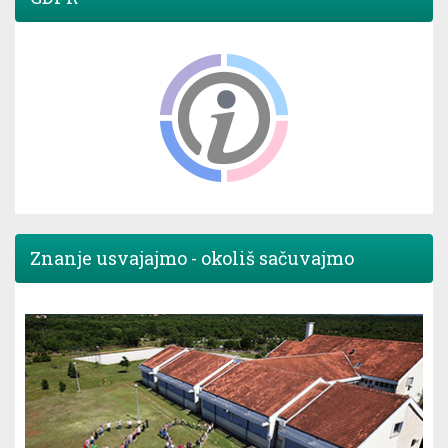
Znanje usvajajmo - okoliš sačuvajmo