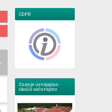
GDPR
NE
Znanje usvajajmo -
okoliš sačuvajmo
M