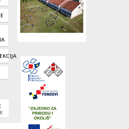
TE
RA
EKCIJA