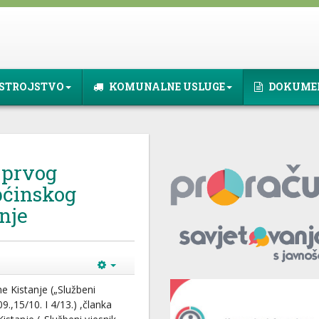
STROJSTVO
KOMUNALNE USLUGE
DOKUME
 prvog
pćinskog
nje
ne Kistanje („Službeni
9.,15/10. I 4/13.) ,članka