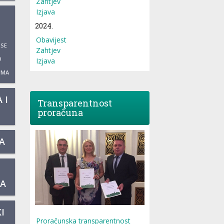
Zahtjev
Izjava
2024.
Obavijest
 SE
Zahtjev
O
Izjava
UMA
 I
Transparentnost
proračuna
A
KA
I
Proračunska transparentnost