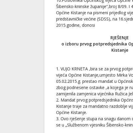
10.Poslovnika Općinskog vijeća Općine K
Šibensko-kninske županije“,broj 8/09. I 
Općine Kistanje na pismeni prijedlog vij
predstavničke većine (SDSS), na 16.sjedn
2015.godine, donosi
RJEŠENJE
o izboru prvog potpredsjednika Op
Kistanje
1. VUJO KRNETA ,bira se za prvog potp
vijeća Općine Kistanje,umjesto Mirka V
05.02.2015.g. prestao mandat u Općinsk
zbog podnesene ostavke ,a kojega je na
zamijenila zamjenica vijećnika Ružica Jel
2. Mandat prvog potpredsjednika Općin
Kistanje traje za mandatno razdoblje vi
Općine Kistanje.
3. Ovo rješenje stupa na snagu danom d
se u „Službenom vjesniku Šibensko-knin