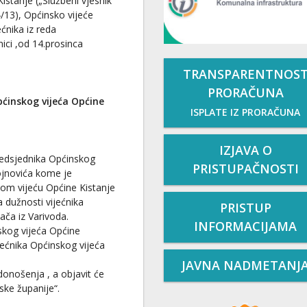
istanje („Službeni vjesnik
4/13), Općinsko vijeće
ećnika iz reda
ici ,od 14.prosinca
TRANSPARENTNOS
PRORAČUNA
ćinskog vijeća Općine
ISPLATE IZ PRORAČUNA
IZJAVA O
redsjednika Općinskog
PRISTUPAČNOSTI
ojnovića kome je
om vijeću Općine Kistanje
 dužnosti vijećnika
PRISTUP
ača iz Varivoda.
INFORMACIJAMA
skog vijeća Općine
jećnika Općinskog vijeća
JAVNA NADMETANJ
onošenja , a objavit će
ske županije“.