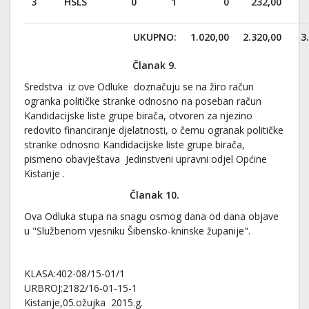
3
HSLS
0
1
0
232,00
UKUPNO:
1.020,00
2.320,00
3
Članak 9.
Sredstva iz ove Odluke doznačuju se na žiro račun
ogranka političke stranke odnosno na poseban račun
Kandidacijske liste grupe birača, otvoren za njezino
redovito financiranje djelatnosti, o čemu ogranak političke
stranke odnosno Kandidacijske liste grupe birača,
pismeno obavještava Jedinstveni upravni odjel Općine
Kistanje .
Članak
10
.
Ova Odluka stupa na snagu osmog dana od dana objave
u "Službenom vjesniku Šibensko-kninske županije".
KLASA:402-08/15-01/1
URBROJ:2182/16-01-15-1
Kistanje,05.ožujka 2015.g.