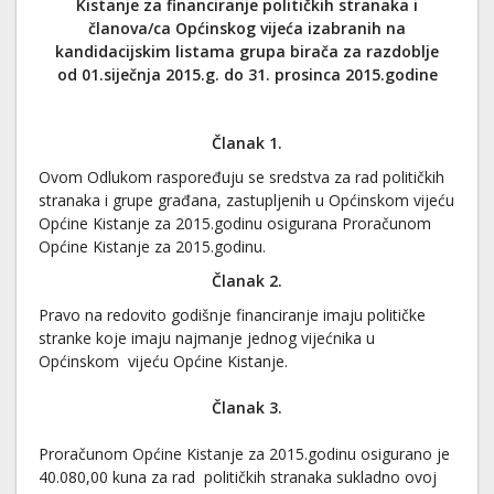
Kistanje
za financiranje političkih stranaka i
članova/ca
Općinskog
vijeća izabranih na
kandidacijskim listama grupa birača za razdoblje
od
01
.
siječnja 2015.g. do
31. prosinca 201
5
.
g
odine
Članak 1.
Ovom Odlukom raspoređuju se sredstva za rad političkih
stranaka i grupe građana, zastupljenih u Općinskom vijeću
Općine Kistanje za 2015.godinu osigurana Proračunom
Općine Kistanje za 2015.godinu.
Članak
2
.
Pravo na redovito godišnje financiranje imaju političke
stranke koje imaju najmanje jednog vijećnika u
Općinskom vijeću Općine Kistanje.
Članak 3.
Proračunom Općine Kistanje za 2015.godinu osigurano je
40.080,00 kuna za rad političkih stranaka sukladno ovoj