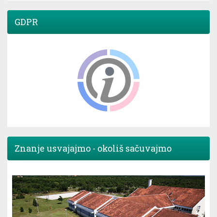
GDPR
Znanje usvajajmo - okoliš sačuvajmo