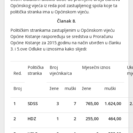
Općinskog vijeća iz reda pod zastupljenog spola koje ta
politička stranka ima u Općinskom vijeću.
Članak
8
.
Političkim strankama zastupljenim u Općinskom vijeću
Općine Kistanje raspoređuju se sredstva u Proračunu
Općine Kistanje za 2015.godinu na način utvrđen u članku
3. i 5.ove Odluke u iznosima kako slijedi:
Politička
Broj
Mjesečni iznos
Uk
Red.
stranka
vijećnika/ca
mj
Broj
žene
muški
žene
muški
1
SDSS
3
7
765,00
1.624,00
2
2
HDZ
1
2
255,00
464,00