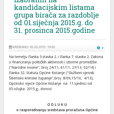
kandidacijskim listama
grupa birača za razdoblje
od 01.siječnja 2015.g. do
31. prosinca 2015.godine
KREIRANO: 05.03.2015. 19:03
Na temelju članka 3.stavka 2. i članka 7. stavka 2. Zakona
o financiranju političkih aktivnosti i izborne promidžbe
("Narodne novine", broj 24/11, 61/11, 27/13, 02/14) i
članka 32. Statuta Općine Kistanje ("Službeni vjesnik
Šibensko-kninske županije",broj 8/09,15/10, 4/13),
Općinsko vijeće Općine Kistanje na 11.sjednici od
05.ožujka 2015.g., donosi
O D L U K U
o raspoređivanju sredstava proračuna
Općine