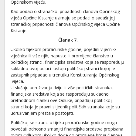
Općinskom vijeću.
Kao podaci o stranačkoj pripadnosti članova Općinskog
vijeća Općine Kistanje uzimaju se podaci o sadašnjoj
stranačkoj pripadnosti članova Općinskog vijeća Općine
Kistanje.
Članak 7.
Ukoliko tijekom proračunske godine, pojedini vijećnik/
vijećnica ili više njih, napuste ili promijene članstvo u
političkoj stranci, financijska sredstva koja se raspoređuju
sukladno ovoj odluci ostaju političkoj stranci kojoj je
zastupnik pripadao u trenutku Konstituiranja Općinskog
vijeća.
U slučaju udruživanja dviju ili više političkih stranaka,
financijska sredstva koja se raspoređuju sukladno
prethodnom članku ove Odluke, pripadaju političkoj
stranci koja je pravni slijednik političkih stranaka koje su
udruživanjem prestale postojati.
Političkoj se stranci u tijeku proračunske godine mogu
povećati odnosno smanjiti financijska sredstva propisana
ovom Odlukom ukoliko dođe do promjene broja članova