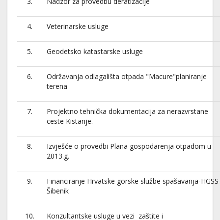
3.
Nadzor za provedbu deratizacije
4.
Veterinarske usluge
5.
Geodetsko katastarske usluge
6.
Održavanja odlagališta otpada "Macure"planiranje
terena
7.
Projektno tehnička dokumentacija za nerazvrstane
ceste Kistanje.
8.
Izvješće o provedbi Plana gospodarenja otpadom u
2013.g.
9.
Financiranje Hrvatske gorske službe spašavanja-HGSS
Šibenik
10.
Konzultantske usluge u vezi zaštite i