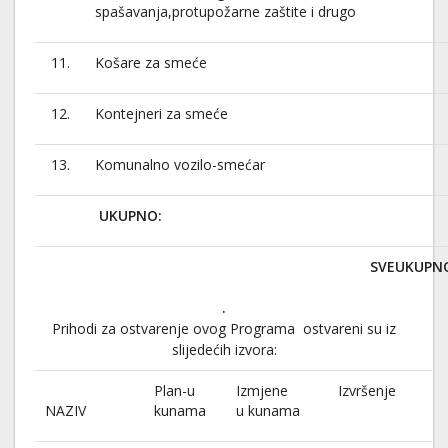
spašavanja,protupožarne zaštite i drugo
11.
Košare za smeće
12.
Kontejneri za smeće
13.
Komunalno vozilo-smećar
UKUPNO
SVEUKUPN
.
Prihodi za ostvarenje ovog Programa ostvareni su iz
slijedećih izvora:
Plan-u
Izmjene
Izvršenje
NAZIV
kunama
u kunama