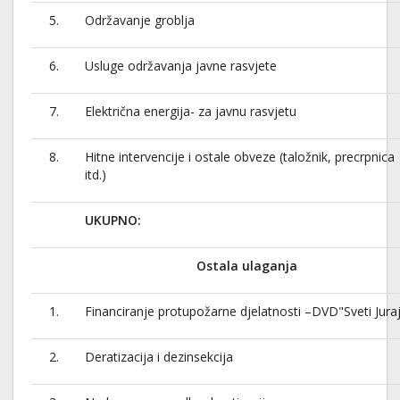
5.
Održavanje groblja
6.
Usluge održavanja javne rasvjete
7.
Električna energija- za javnu rasvjetu
8.
Hitne intervencije i ostale obveze (taložnik, precrpnica
itd.)
UKUPNO
Ostala ulaganja
1.
Financiranje protupožarne djelatnosti –DVD"Sveti Jura
2.
Deratizacija i dezinsekcija