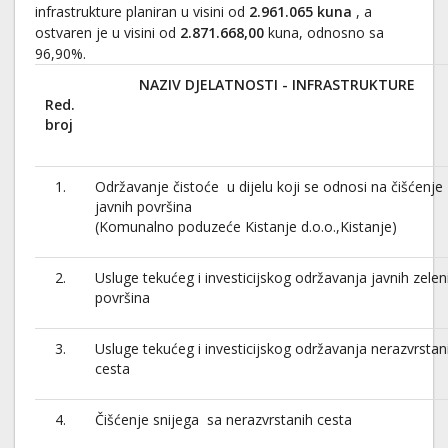
infrastrukture planiran u visini od
2.961.065 kuna
, a
ostvaren je u visini od
2.871.668,00
kuna, odnosno sa
96,90%.
NAZIV DJELATNOSTI - INFRASTRUKTURE
Red.
broj
1.
Održavanje čistoće u dijelu koji se odnosi na čišćenje
javnih površina
(Komunalno poduzeće Kistanje d.o.o.,Kistanje)
2.
Usluge tekućeg i investicijskog održavanja javnih zelen
površina
3.
Usluge tekućeg i investicijskog održavanja nerazvrstan
cesta
4.
Čišćenje snijega sa nerazvrstanih cesta