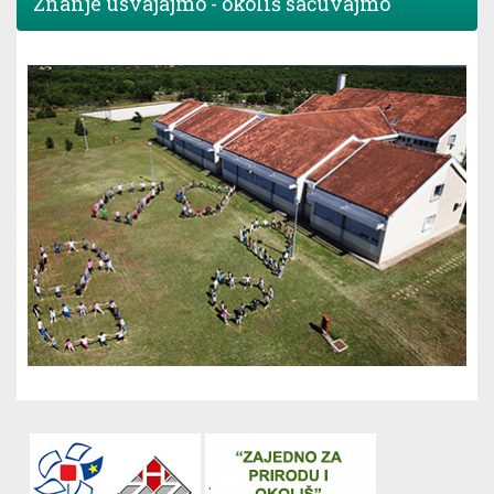
Znanje usvajajmo - okoliš sačuvajmo