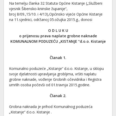
Na temelju članka 32 Statuta Općine Kistanje („Službeni
vjesnik Šibensko-kninske županije“,
broj 8/09.,15/10. i 4/13),Općinsko vijeće Općine Kistanje
na 11.sjednici, održanoj 05.ožujka 2015.g., donosi
O D L U K U
o prijenosu prava naplate grobne naknade
KOMUNALNOM PODUZEĆU „KISTANJE “d.o.o. Kistanje
Članak 1.
Komunalno poduzeće „Kistanje“ d.o.o. Kistanje, u sklopu
svoje djelatnosti upravljanja grobljima, vršiti naplatu
grobne naknade, vođenje Grobnih očevidnika i Registra
umrlih osoba počevši od 01.travnja 2015.godine.
Članak 2.
Grobna naknada je prihod Komunalnog poduzeća
„Kistanje“ d.o.o. Kistanje .