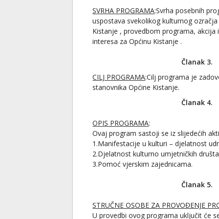
SVRHA PROGRAMA
:Svrha posebnih prog
uspostava svekolikog kulturnog ozračja
Kistanje , provedbom programa, akcija i 
interesa za Općinu Kistanje .
Članak 3.
CILJ PROGRAMA
:Cilj programa je zadov
stanovnika Općine Kistanje.
Članak 4.
OPIS PROGRAMA
:
Ovaj program sastoji se iz slijedećih akt
1.Manifestacije u kulturi – djelatnost udr
2.Djelatnost kulturno umjetničkih društ
3.Pomoć vjerskim zajednicama.
Članak 5.
STRUČNE OSOBE ZA PROVOĐENJE P
U provedbi ovog programa uključit će s