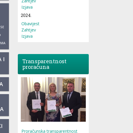
Zahtjev
Izjava
2024.
Obavijest
 SE
Zahtjev
O
Izjava
UMA
 I
Transparentnost
proračuna
A
KA
I
Proračunska transparentnost