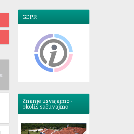
GDPR
NE
Znanje usvajajmo -
okoliš sačuvajmo
M