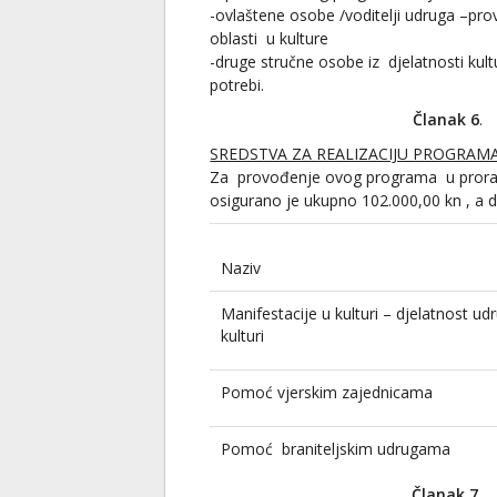
-ovlaštene osobe /voditelji udruga –prov
oblasti u kulture
-druge stručne osobe iz djelatnosti kul
potrebi.
Članak 6
.
SREDSTVA ZA REALIZACIJU PROGRAMA
Za provođenje ovog programa u prora
osigurano je ukupno 102.000,00 kn , a dod
Naziv
Manifestacije u kulturi – djelatnost ud
kulturi
Pomoć vjerskim zajednicama
Pomoć braniteljskim udrugama
Članak 7.