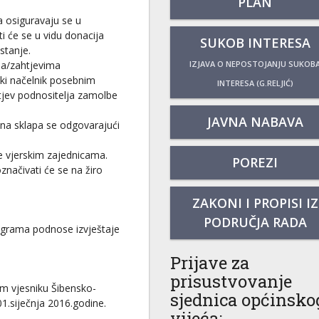
PLAN
 osiguravaju se u
ti će se u vidu donacija
SUKOB INTERESA
stanje.
IZJAVA O NEPOSTOJANJU SUKOB
ma/zahtjevima
ski načelnik posebnim
INTERESA (G.RELJIĆ)
jev podnositelja zamolbe
JAVNA NABAVA
una sklapa se odgovarajući
e vjerskim zajednicama.
POREZI
značivati će se na žiro
ZAKONI I PROPISI IZ
PODRUČJA RADA
rograma podnose izvještaje
Prijave za
prisustvovanje
m vjesniku Šibensko-
sjednica općinsko
01.siječnja 2016.godine.
vijeća: