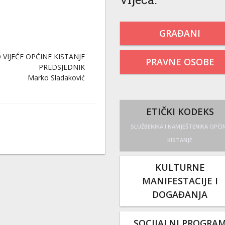
GRAĐANI
VIJEĆE OPĆINE KISTANJE
PRAVNE OSOBE
PREDSJEDNIK
Marko Sladaković
ETIČKI KODEKS
SLUŽBENIKA I NAMJEŠTENIKA OPĆI
KISTANJE
KULTURNE
MANIFESTACIJE I
DOGAĐANJA
SOCIJALNI PROGRA