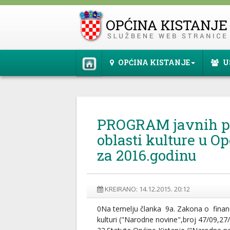
OPĆINA KISTANJE
U
PROGRAM javnih p
oblasti kulture u Op
za 2016.godinu
KREIRANO: 14.12.2015. 20:12
0Na temelju članka 9a. Zakona o financ
kulturi ("Narodne novine",broj 47/09,27/