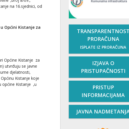
vine",broj 8/09.,
anje na 16.sjednici, od
 u Općini Kistanje za
TRANSPARENTNOS
PRORAČUNA
ISPLATE IZ PRORAČUNA
ri Općine Kistanje za
IZJAVA O
m) utvrđuju se javne
PRISTUPAČNOSTI
urne djelatnosti,
 Općinu Kistanje koje
u općine Kistanje ,u
PRISTUP
INFORMACIJAMA
JAVNA NADMETANJ