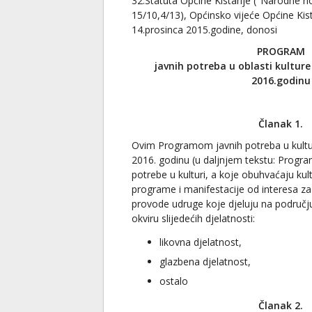
32.Statuta Općine Kistanje ("Narodne no
15/10,4/13), Općinsko vijeće Općine Kist
14.prosinca 2015.godine, donosi
PROGRAM
javnih potreba u oblasti kulture
2016.godinu
Članak 1.
Ovim Programom javnih potreba u kultu
2016. godinu (u daljnjem tekstu: Progra
potrebe u kulturi, a koje obuhvaćaju kult
programe i manifestacije od interesa za
provode udruge koje djeluju na područj
okviru slijedećih djelatnosti:
likovna djelatnost,
glazbena djelatnost,
ostalo
Članak 2.