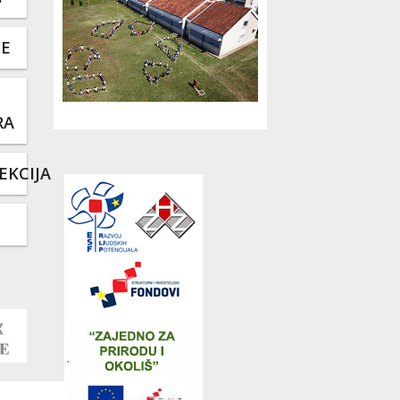
TE
RA
EKCIJA