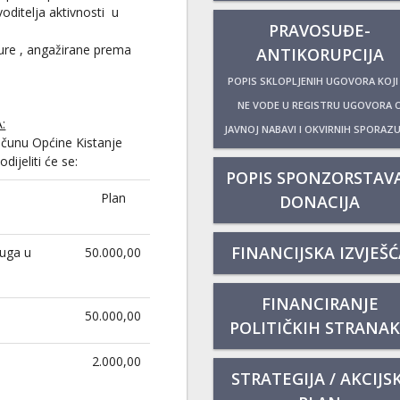
oditelja aktivnosti u
PRAVOSUĐE-
ture , angažirane prema
ANTIKORUPCIJA
POPIS SKLOPLJENIH UGOVORA KOJI
NE VODE U REGISTRU UGOVORA 
:
JAVNOJ NABAVI I OKVIRNIH SPORAZ
čunu Općine Kistanje
ijeliti će se:
POPIS SPONZORSTAVA
Plan
DONACIJA
FINANCIJSKA IZVJEŠĆ
ruga u
50.000,00
FINANCIRANJE
50.000,00
POLITIČKIH STRANA
2.000,00
STRATEGIJA / AKCIJSK