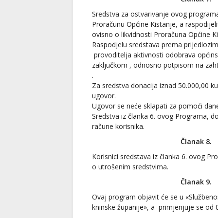
Sredstva za ostvarivanje ovog programa
Proračunu Općine Kistanje, a raspodijeli
ovisno o likvidnosti Proračuna Općine Ki
Raspodjelu sredstava prema prijedlozi
provoditelja aktivnosti odobrava općin
zaključkom , odnosno potpisom na zaht
.
Za sredstva donacija iznad 50.000,00 k
ugovor.
Ugovor se neće sklapati za pomoći dan
Sredstva iz članka 6. ovog Programa, do
račune korisnika.
Članak 8.
Korisnici sredstava iz članka 6. ovog P
o utrošenim sredstvima.
Članak 9.
Ovaj program objavit će se u «Službeno
kninske županije», a primjenjuje se od 