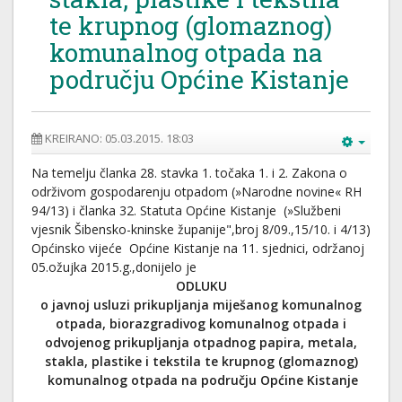
te krupnog (glomaznog)
komunalnog otpada na
području Općine Kistanje
KREIRANO: 05.03.2015. 18:03
Na temelju članka 28. stavka 1. točaka 1. i 2. Zakona o
održivom gospodarenju otpadom (»Narodne novine« RH
94/13) i članka 32. Statuta Općine Kistanje (»Službeni
vjesnik Šibensko-kninske županije",broj 8/09.,15/10. i 4/13)
Općinsko vijeće Općine Kistanje na 11. sjednici, održanoj
05.ožujka 2015.g.,donijelo je
ODLUKU
o javnoj usluzi prikupljanja miješanog komunalnog
otpada, biorazgradivog komunalnog otpada i
odvojenog
prikupljanja otpadnog papira, metala,
stakla, plastike i tekstila te krupnog (glomaznog)
komunalnog otpada
na području Općine Kistanje