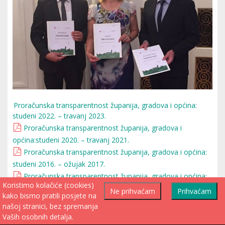
Proračunska transparentnost županija, gradova i općina:
studeni 2022. – travanj 2023.
Proračunska transparentnost županija, gradova i
općina:studeni 2020. – travanj 2021.
Proračunska transparentnost županija, gradova i općina:
studeni 2016. – ožujak 2017.
Proračunska transparentnost županija, gradova i općina:
Koristimo kolačiće (cookies)
studeni 2015. – ožujak 2016.
Ne prihvaćam
Prihvaćam
kako bismo pratili posjete na
Priznanje (studeni 2021. - travanj 2022.)
Priznanje
našoj stranici, bez spremanja
(studeni 2020. - travanj 2021.)
Priznanje 2019
Vaših osobnih detalja.