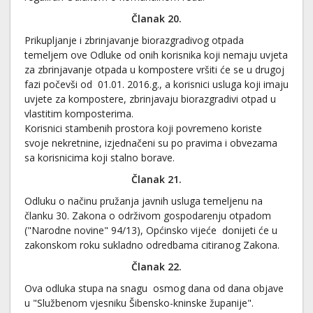
Članak 20.
Prikupljanje i zbrinjavanje biorazgradivog otpada
temeljem ove Odluke od onih korisnika koji nemaju uvjeta
za zbrinjavanje otpada u kompostere vršiti će se u drugoj
fazi počevši od 01.01. 2016.g., a korisnici usluga koji imaju
uvjete za kompostere, zbrinjavaju biorazgradivi otpad u
vlastitim komposterima.
Korisnici stambenih prostora koji povremeno koriste
svoje nekretnine, izjednačeni su po pravima i obvezama
sa korisnicima koji stalno borave.
Članak 21
.
Odluku o načinu pružanja javnih usluga temeljenu na
članku 30. Zakona o održivom gospodarenju otpadom
("Narodne novine" 94/13), Općinsko vijeće donijeti će u
zakonskom roku sukladno odredbama citiranog Zakona.
Članak 22.
Ova odluka stupa na snagu osmog dana od dana objave
u "Službenom vjesniku Šibensko-kninske županije".