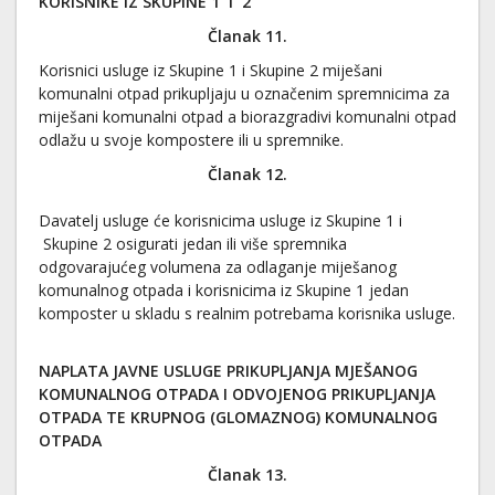
KORISNIKE IZ SKUPINE 1
i
2
Članak 11.
Korisnici usluge iz Skupine 1 i Skupine 2 miješani
komunalni otpad prikupljaju u označenim spremnicima za
miješani komunalni otpad a biorazgradivi komunalni otpad
odlažu u svoje kompostere ili u spremnike.
Članak 12.
Davatelj usluge će korisnicima usluge iz Skupine 1 i
Skupine 2 osigurati jedan ili više spremnika
odgovarajućeg volumena za odlaganje miješanog
komunalnog otpada i korisnicima iz Skupine 1 jedan
komposter u skladu s realnim potrebama korisnika usluge.
NAPLATA JAVNE USLUGE PRIKUPLJANJA MJEŠANOG
KOMUNALNOG OTPADA I ODVOJENOG PRIKUPLJANJA
OTPADA TE KRUPNOG (GLOMAZNOG) KOMUNALNOG
OTPADA
Članak 13.