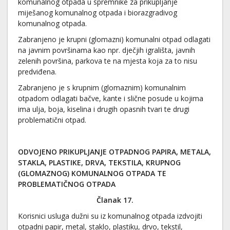
komunalnog otpada u spremnike za prikupljanje
miješanog komunalnog otpada i biorazgradivog
komunalnog otpada.
Zabranjeno je krupni (glomazni) komunalni otpad odlagati
na javnim površinama kao npr. dječjih igrališta, javnih
zelenih površina, parkova te na mjesta koja za to nisu
predviđena.
Zabranjeno je s krupnim (glomaznim) komunalnim
otpadom odlagati bačve, kante i slične posude u kojima
ima ulja, boja, kiselina i drugih opasnih tvari te drugi
problematični otpad.
ODVOJENO PRIKUPLJANJE OTPADNOG PAPIRA, METALA,
STAKLA, PLASTIKE, DRVA, TEKSTILA, KRUPNOG
(GLOMAZNOG) KOMUNALNOG OTPADA TE
PROBLEMATIČNOG OTPADA
Članak 17.
Korisnici usluga dužni su iz komunalnog otpada izdvojiti
otpadni papir, metal, staklo, plastiku, drvo, tekstil,