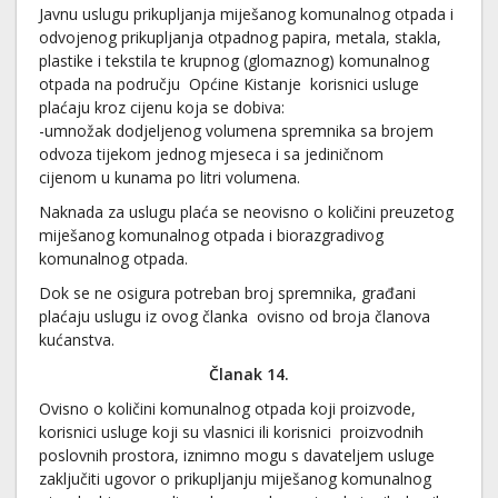
Javnu uslugu prikupljanja miješanog komunalnog otpada i
odvojenog prikupljanja otpadnog papira, metala, stakla,
plastike i tekstila te krupnog (glomaznog) komunalnog
otpada na području Općine Kistanje korisnici usluge
plaćaju kroz cijenu koja se dobiva:
-umnožak dodjeljenog volumena spremnika sa brojem
odvoza tijekom jednog mjeseca i sa jediničnom
cijenom u kunama po litri volumena.
Naknada za uslugu plaća se neovisno o količini preuzetog
miješanog komunalnog otpada i biorazgradivog
komunalnog otpada.
Dok se ne osigura potreban broj spremnika, građani
plaćaju uslugu iz ovog članka ovisno od broja članova
kućanstva.
Članak 14.
Ovisno o količini komunalnog otpada koji proizvode,
korisnici usluge koji su vlasnici ili korisnici proizvodnih
poslovnih prostora, iznimno mogu s davateljem usluge
zaključiti ugovor o prikupljanju miješanog komunalnog