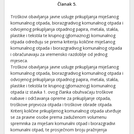
Članak 5.
Troškovi obavljanja javne usluge prikupljanja miješanog
komunalnog otpada, biorazgradivog komunalnog otpada i
odvojenog prikupljanja otpadnog papira, metala, stakla,
plastike i tekstila te krupnog (glomaznog) komunalnog
otpada određuju se prema kriteriju količine miješanog
komunalnog otpada i biorazgradivog komunalnog otpada
i obračunavaju za vremensko razdoblje od jednog
mjeseca.
Troškovi obavljanja javne usluge prikupljanja miješanog
komunalnog otpada, biorazgradivog komunalnog otpada i
odvojenog prikupljanja otpadnog papira, metala, stakla,
plastike i tekstila te krupnog (glomaznog) komunalnog
otpada iz stavka 1. ovog članka obuhvaćaju troškove
nabave i održavanja opreme za prikupljanje otpada,
troškove prijevoza otpada i troškove obrade otpada.
Kriterij količine prikupljenog komunalnog otpada utvrđuje
se za pravne osobe prema zaduženom volumenu
spremnika za miješani komunalni otpad i biorazgradivi
komunalni otpad, te prosječnom broju pražnjenja