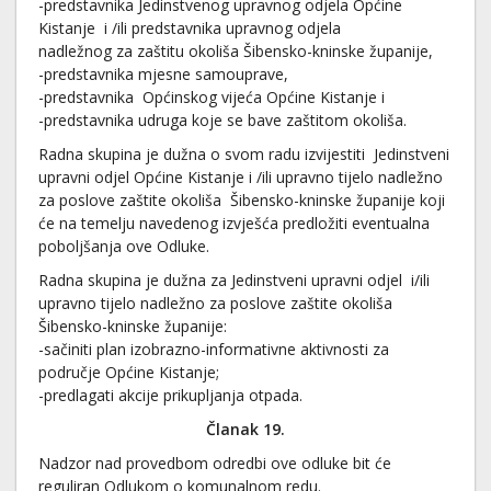
-predstavnika Jedinstvenog upravnog odjela Općine
Kistanje i /ili predstavnika upravnog odjela
nadležnog za zaštitu okoliša Šibensko-kninske županije,
-predstavnika mjesne samouprave,
-predstavnika Općinskog vijeća Općine Kistanje i
-predstavnika udruga koje se bave zaštitom okoliša.
Radna skupina je dužna o svom radu izvijestiti Jedinstveni
upravni odjel Općine Kistanje i /ili upravno tijelo nadležno
za poslove zaštite okoliša Šibensko-kninske županije koji
će na temelju navedenog izvješća predložiti eventualna
poboljšanja ove Odluke.
Radna skupina je dužna za Jedinstveni upravni odjel i/ili
upravno tijelo nadležno za poslove zaštite okoliša
Šibensko-kninske županije:
-sačiniti plan izobrazno-informativne aktivnosti za
područje Općine Kistanje;
-predlagati akcije prikupljanja otpada.
Članak 19.
Nadzor nad provedbom odredbi ove odluke bit će
reguliran Odlukom o komunalnom redu.