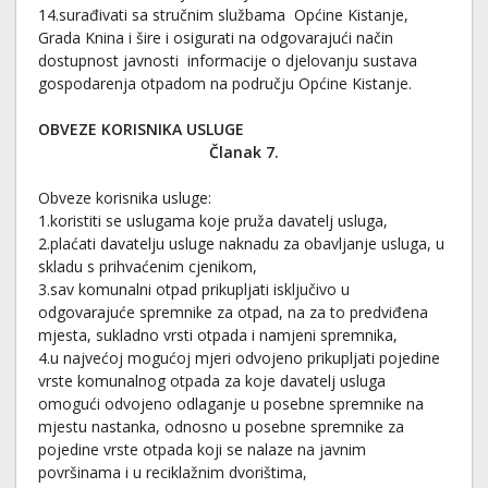
14.surađivati sa stručnim službama Općine Kistanje,
Grada Knina i šire i osigurati na odgovarajući način
dostupnost javnosti informacije o djelovanju sustava
gospodarenja otpadom na području Općine Kistanje.
OBVEZE KORISNIKA USLUGE
Članak 7.
Obveze korisnika usluge:
1.koristiti se uslugama koje pruža davatelj usluga,
2.plaćati davatelju usluge naknadu za obavljanje usluga, u
skladu s prihvaćenim cjenikom,
3.sav komunalni otpad prikupljati isključivo u
odgovarajuće spremnike za otpad, na za to predviđena
mjesta, sukladno vrsti otpada i namjeni spremnika,
4.u najvećoj mogućoj mjeri odvojeno prikupljati pojedine
vrste komunalnog otpada za koje davatelj usluga
omogući odvojeno odlaganje u posebne spremnike na
mjestu nastanka, odnosno u posebne spremnike za
pojedine vrste otpada koji se nalaze na javnim
površinama i u reciklažnim dvorištima,