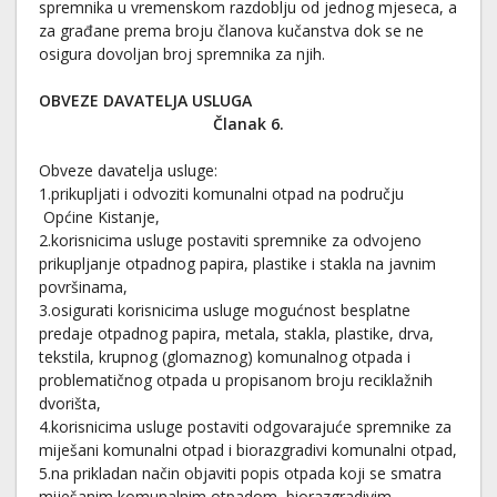
spremnika u vremenskom razdoblju od jednog mjeseca, a
za građane prema broju članova kučanstva dok se ne
osigura dovoljan broj spremnika za njih.
OBVEZE DAVATELJA USLUGA
Članak 6.
Obveze davatelja usluge:
1.prikupljati i odvoziti komunalni otpad na području
Općine Kistanje,
2.korisnicima usluge postaviti spremnike za odvojeno
prikupljanje otpadnog papira, plastike i stakla na javnim
površinama,
3.osigurati korisnicima usluge mogućnost besplatne
predaje otpadnog papira, metala, stakla, plastike, drva,
tekstila, krupnog (glomaznog) komunalnog otpada i
problematičnog otpada u propisanom broju reciklažnih
dvorišta,
4.korisnicima usluge postaviti odgovarajuće spremnike za
miješani komunalni otpad i biorazgradivi komunalni otpad,
5.na prikladan način objaviti popis otpada koji se smatra
miješanim komunalnim otpadom, biorazgradivim