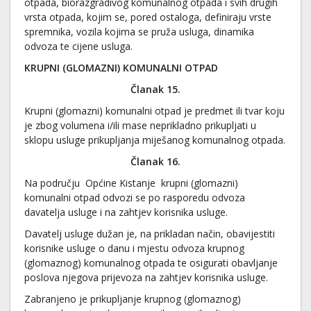
otpada, biorazgradivog komunalnog otpada i svih drugih
vrsta otpada, kojim se, pored ostaloga, definiraju vrste
spremnika, vozila kojima se pruža usluga, dinamika
odvoza te cijene usluga.
KRUPNI (GLOMAZNI) KOMUNALNI OTPAD
Članak 15.
Krupni (glomazni) komunalni otpad je predmet ili tvar koju
je zbog volumena i/ili mase neprikladno prikupljati u
sklopu usluge prikupljanja miješanog komunalnog otpada.
Članak 16.
Na području Općine Kistanje krupni (glomazni)
komunalni otpad odvozi se po rasporedu odvoza
davatelja usluge i na zahtjev korisnika usluge.
Davatelj usluge dužan je, na prikladan način, obavijestiti
korisnike usluge o danu i mjestu odvoza krupnog
(glomaznog) komunalnog otpada te osigurati obavljanje
poslova njegova prijevoza na zahtjev korisnika usluge.
Zabranjeno je prikupljanje krupnog (glomaznog)