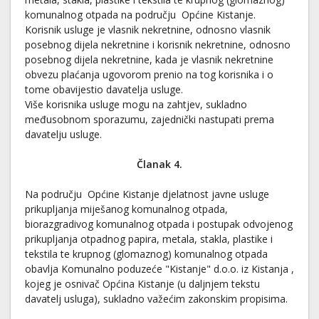
komunalnog otpada na području Općine Kistanje.
Korisnik usluge je vlasnik nekretnine, odnosno vlasnik
posebnog dijela nekretnine i korisnik nekretnine, odnosno
posebnog dijela nekretnine, kada je vlasnik nekretnine
obvezu plaćanja ugovorom prenio na tog korisnika i o
tome obavijestio davatelja usluge.
Više korisnika usluge mogu na zahtjev, sukladno
međusobnom sporazumu, zajednički nastupati prema
davatelju usluge.
Članak 4.
Na području Općine Kistanje djelatnost javne usluge
prikupljanja miješanog komunalnog otpada,
biorazgradivog komunalnog otpada i postupak odvojenog
prikupljanja otpadnog papira, metala, stakla, plastike i
tekstila te krupnog (glomaznog) komunalnog otpada
obavlja Komunalno poduzeće "Kistanje" d.o.o. iz Kistanja ,
kojeg je osnivač Općina Kistanje (u daljnjem tekstu
davatelj usluga), sukladno važećim zakonskim propisima.