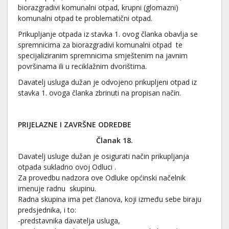
biorazgradivi komunalni otpad, krupni (glomazni)
komunalni otpad te problematični otpad.
Prikupljanje otpada iz stavka 1. ovog članka obavlja se
spremnicima za biorazgradivi komunalni otpad te
specijaliziranim spremnicima smještenim na javnim
površinama ili u reciklažnim dvorištima.
Davatelj usluga dužan je odvojeno prikupljeni otpad iz
stavka 1. ovoga članka zbrinuti na propisan način.
PRIJELAZNE I ZAVRŠNE ODREDBE
Članak 18.
Davatelj usluge dužan je osigurati način prikupljanja
otpada sukladno ovoj Odluci .
Za provedbu nadzora ove Odluke općinski načelnik
imenuje radnu skupinu.
Radna skupina ima pet članova, koji između sebe biraju
predsjednika, i to:
-predstavnika davatelja usluga,