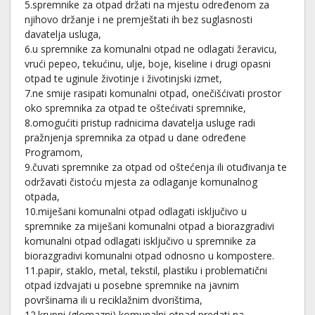
5.spremnike za otpad držati na mjestu određenom za
njihovo držanje i ne premještati ih bez suglasnosti
davatelja usluga,
6.u spremnike za komunalni otpad ne odlagati žeravicu,
vrući pepeo, tekućinu, ulje, boje, kiseline i drugi opasni
otpad te uginule životinje i životinjski izmet,
7.ne smije rasipati komunalni otpad, onečišćivati prostor
oko spremnika za otpad te oštećivati spremnike,
8.omogućiti pristup radnicima davatelja usluge radi
pražnjenja spremnika za otpad u dane određene
Programom,
9.čuvati spremnike za otpad od oštećenja ili otuđivanja te
održavati čistoću mjesta za odlaganje komunalnog
otpada,
10.miješani komunalni otpad odlagati isključivo u
spremnike za miješani komunalni otpad a biorazgradivi
komunalni otpad odlagati isključivo u spremnike za
biorazgradivi komunalni otpad odnosno u kompostere.
11.papir, staklo, metal, tekstil, plastiku i problematični
otpad izdvajati u posebne spremnike na javnim
površinama ili u reciklažnim dvorištima,
12.krupni (glomazni) komunalni otpad predati na