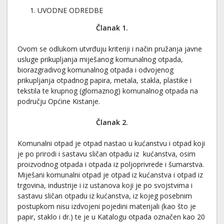
UVODNE ODREDBE
Članak 1.
Ovom se odlukom utvrđuju kriteriji i način pružanja javne
usluge prikupljanja miješanog komunalnog otpada,
biorazgradivog komunalnog otpada i odvojenog
prikupljanja otpadnog papira, metala, stakla, plastike i
tekstila te krupnog (glomaznog) komunalnog otpada na
području Općine Kistanje.
Članak 2.
Komunalni otpad je otpad nastao u kućanstvu i otpad koji
je po prirodi i sastavu sličan otpadu iz kućanstva, osim
proizvodnog otpada i otpada iz poljoprivrede i šumarstva.
Miješani komunalni otpad je otpad iz kućanstva i otpad iz
trgovina, industrije i iz ustanova koji je po svojstvima i
sastavu sličan otpadu iz kućanstva, iz kojeg posebnim
postupkom nisu izdvojeni pojedini materijali (kao što je
papir, staklo i dr.) te je u Katalogu otpada označen kao 20