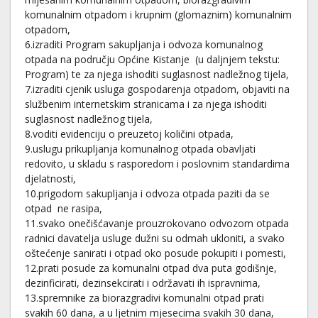
komunalnim otpadom i krupnim (glomaznim) komunalnim
otpadom,
6.izraditi Program sakupljanja i odvoza komunalnog
otpada na području Općine Kistanje (u daljnjem tekstu:
Program) te za njega ishoditi suglasnost nadležnog tijela,
7.izraditi cjenik usluga gospodarenja otpadom, objaviti na
službenim internetskim stranicama i za njega ishoditi
suglasnost nadležnog tijela,
8.voditi evidenciju o preuzetoj količini otpada,
9.uslugu prikupljanja komunalnog otpada obavljati
redovito, u skladu s rasporedom i poslovnim standardima
djelatnosti,
10.prigodom sakupljanja i odvoza otpada paziti da se
otpad ne rasipa,
11.svako onečišćavanje prouzrokovano odvozom otpada
radnici davatelja usluge dužni su odmah ukloniti, a svako
oštećenje sanirati i otpad oko posude pokupiti i pomesti,
12.prati posude za komunalni otpad dva puta godišnje,
dezinficirati, dezinsekcirati i održavati ih ispravnima,
13.spremnike za biorazgradivi komunalni otpad prati
svakih 60 dana, a u ljetnim mjesecima svakih 30 dana,