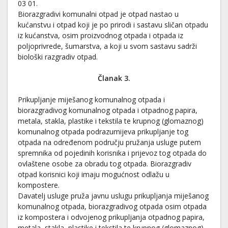
03 01.
Biorazgradivi komunalni otpad je otpad nastao u
kućanstvu i otpad koji je po prirodi i sastavu sličan otpadu
iz kućanstva, osim proizvodnog otpada i otpada iz
poljoprivrede, šumarstva, a koji u svom sastavu sadrži
biološki razgradiv otpad.
Članak 3.
Prikupljanje miješanog komunalnog otpada i
biorazgradivog komunalnog otpada i otpadnog papira,
metala, stakla, plastike i tekstila te krupnog (glomaznog)
komunalnog otpada podrazumijeva prikupljanje tog
otpada na određenom području pružanja usluge putem
spremnika od pojedinih korisnika i prijevoz tog otpada do
ovlaštene osobe za obradu tog otpada. Biorazgradiv
otpad korisnici koji imaju mogućnost odlažu u
kompostere.
Davatelj usluge pruža javnu uslugu prikupljanja miješanog
komunalnog otpada, biorazgradivog otpada osim otpada
iz kompostera i odvojenog prikupljanja otpadnog papira,
metala, stakla, plastike i tekstila te krupnog (glomaznog)