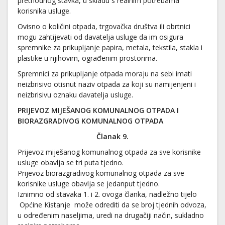
prethodnog stavka, u skladu s realnim potrebama
korisnika usluge.
Ovisno o količini otpada, trgovačka društva ili obrtnici
mogu zahtijevati od davatelja usluge da im osigura
spremnike za prikupljanje papira, metala, tekstila, stakla i
plastike u njihovim, ograđenim prostorima.
Spremnici za prikupljanje otpada moraju na sebi imati
neizbrisivo otisnut naziv otpada za koji su namijenjeni i
neizbrisivu oznaku davatelja usluge.
PRIJEVOZ MIJEŠANOG KOMUNALNOG OTPADA I
BIORAZGRADIVOG KOMUNALNOG OTPADA
Članak 9.
Prijevoz miješanog komunalnog otpada za sve korisnike
usluge obavlja se tri puta tjedno.
Prijevoz biorazgradivog komunalnog otpada za sve
korisnike usluge obavlja se jedanput tjedno.
Iznimno od stavaka 1. i 2. ovoga članka, nadležno tijelo
Općine Kistanje može odrediti da se broj tjednih odvoza,
u određenim naseljima, uredi na drugačiji način, sukladno