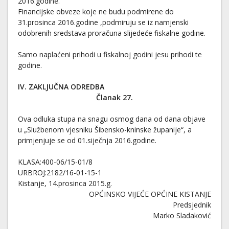
2016.godine.
Financijske obveze koje ne budu podmirene do
31.prosinca 2016.godine ,podmiruju se iz namjenski
odobrenih sredstava proračuna slijedeće fiskalne godine.
Samo naplaćeni prihodi u fiskalnoj godini jesu prihodi te
godine.
IV. ZAKLJUČNA ODREDBA
Članak 27.
Ova odluka stupa na snagu osmog dana od dana objave
u „Službenom vjesniku Šibensko-kninske županije“, a
primjenjuje se od 01.siječnja 2016.godine.
KLASA:400-06/15-01/8
URBROJ:2182/16-01-15-1
Kistanje, 14.prosinca 2015.g.
OPĆINSKO VIJEĆE OPĆINE KISTANJE
Predsjednik
Marko Sladaković