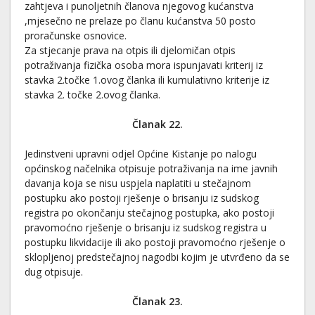
zahtjeva i punoljetnih članova njegovog kućanstva
,mjesečno ne prelaze po članu kućanstva 50 posto
proračunske osnovice.
Za stjecanje prava na otpis ili djelomičan otpis
potraživanja fizička osoba mora ispunjavati kriterij iz
stavka 2.točke 1.ovog članka ili kumulativno kriterije iz
stavka 2. točke 2.ovog članka.
Članak 22.
Jedinstveni upravni odjel Općine Kistanje po nalogu
općinskog načelnika otpisuje potraživanja na ime javnih
davanja koja se nisu uspjela naplatiti u stečajnom
postupku ako postoji rješenje o brisanju iz sudskog
registra po okončanju stečajnog postupka, ako postoji
pravomoćno rješenje o brisanju iz sudskog registra u
postupku likvidacije ili ako postoji pravomoćno rješenje o
sklopljenoj predstečajnoj nagodbi kojim je utvrđeno da se
dug otpisuje.
Članak 23.