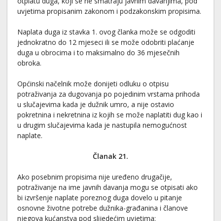
otplatu duga, koji se ne smatraju javnim davanjima, pod
uvjetima propisanim zakonom i podzakonskim propisima.
Naplata duga iz stavka 1. ovog članka može se odgoditi
jednokratno do 12 mjeseci ili se može odobriti plaćanje
duga u obrocima i to maksimalno do 36 mjesečnih
obroka.
Općinski načelnik može donijeti odluku o otpisu
potraživanja za dugovanja po pojedinim vrstama prihoda
u slučajevima kada je dužnik umro, a nije ostavio
pokretnina i nekretnina iz kojih se može naplatiti dug kao i
u drugim slučajevima kada je nastupila nemogućnost
naplate.
Članak 21.
Ako posebnim propisima nije uređeno drugačije,
potraživanje na ime javnih davanja mogu se otpisati ako
bi izvršenje naplate poreznog duga dovelo u pitanje
osnovne životne potrebe dužnika-građanina i članove
njegova kućanstva pod slijedećim uvjetima: