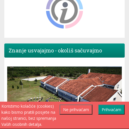
Znanje usvajajmo - okoliš sačuvajmo
Koristimo kolačiće (cookies)
Ne prihvaćam
Prihvaćam
kako bismo pratili posjete na
našoj stranici, bez spremanja
Vaših osobnih detalja.