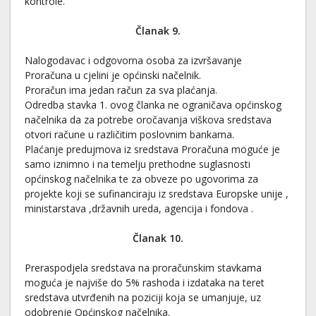
kontrole.
Članak 9.
Nalogodavac i odgovorna osoba za izvršavanje
Proračuna u cjelini je općinski načelnik.
Proračun ima jedan račun za sva plaćanja.
Odredba stavka 1. ovog članka ne ograničava općinskog
načelnika da za potrebe oročavanja viškova sredstava
otvori račune u različitim poslovnim bankama.
Plaćanje predujmova iz sredstava Proračuna moguće je
samo iznimno i na temelju prethodne suglasnosti
općinskog načelnika te za obveze po ugovorima za
projekte koji se sufinanciraju iz sredstava Europske unije ,
ministarstava ,državnih ureda, agencija i fondova .
Članak 10.
Preraspodjela sredstava na proračunskim stavkama
moguća je najviše do 5% rashoda i izdataka na teret
sredstava utvrđenih na poziciji koja se umanjuje, uz
odobrenje Općinskog načelnika.