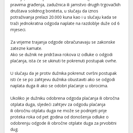
pravima građenja, zadužnica ili jamstvo drugih trgovačkih
društava solidnog boniteta, u slučaju da iznos
potraživanja prelazi 20.000 kuna kao i u slučaju kada se
traži jednokratna odgoda naplate na razdoblje duže od 6
mjeseci.
Za vrijeme trajanja odgode obračunavaju se zakonske
zatezne kamate.
Ako se dužnik ne pridržava rokova iz odluke o odgodi
plaćanja, ista će se ukinuti te pokrenuti postupak ovrhe.
U slučaju da je protiv dužnika pokrenut ovršni postupak
isti će se po zahtjevu dužnika obustaviti ako se odgodi
naplata duga ili ako se odobri plaćanje u obrocima.
Ukoliko je dužniku odobrena odgoda plaćanja ili obročna
otplata duga, sljedeći zahtjev za odgodu plaćanja
ili obročnu otplatu duga ne može se podnijeti prije
proteka roka od pet godina od donošenja odluke o
odobrenju odgode ili obročne otplate duga za prvobitni
dug.