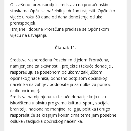
O izvršenoj preraspodjeli sredstava na proračunskim
stavkama Općinski načelnik je dužan izvijestiti Općinsko
vijeće u roku 60 dana od dana donošenja odluke
preraspodjeli.
Izmjene i dopune Proračuna predlaže se Općinskom
vijeću na usvajanja.
Članak 11.
Sredstva raspoređena Posebnim dijelom Proračuna,
namijenjena za aktivnosti , projekte i tekuće donacije ,
raspoređuju se posebnom odlukom/ zaključkom
općinskog načelnika, odnosno potpisom općinskog
načelnika na zahtjev podnositelja zamolbe za pomoć
(sufinanciranje).
Sredstva namijenjena za tekuće donacije koja nisu
iskorištena u okviru programa kultura, sport, socijala,
branitelji, nacionalne manjine, religija, politika i drugo
rasporedit će se krajnjim korisnicima temeljem posebne
odluke /zaključka općinskog načelnika.