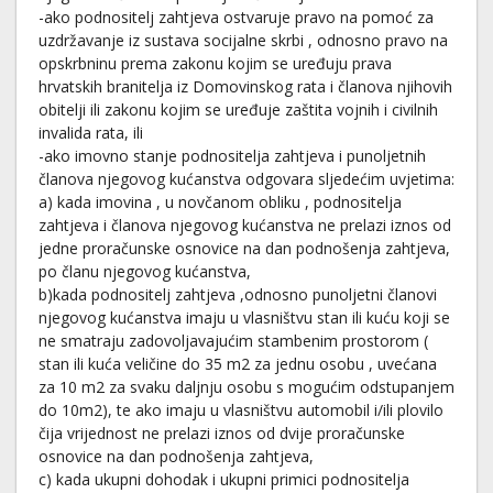
-ako podnositelj zahtjeva ostvaruje pravo na pomoć za
uzdržavanje iz sustava socijalne skrbi , odnosno pravo na
opskrbninu prema zakonu kojim se uređuju prava
hrvatskih branitelja iz Domovinskog rata i članova njihovih
obitelji ili zakonu kojim se uređuje zaštita vojnih i civilnih
invalida rata, ili
-ako imovno stanje podnositelja zahtjeva i punoljetnih
članova njegovog kućanstva odgovara sljedećim uvjetima:
a) kada imovina , u novčanom obliku , podnositelja
zahtjeva i članova njegovog kućanstva ne prelazi iznos od
jedne proračunske osnovice na dan podnošenja zahtjeva,
po članu njegovog kućanstva,
b)kada podnositelj zahtjeva ,odnosno punoljetni članovi
njegovog kućanstva imaju u vlasništvu stan ili kuću koji se
ne smatraju zadovoljavajućim stambenim prostorom (
stan ili kuća veličine do 35 m2 za jednu osobu , uvećana
za 10 m2 za svaku daljnju osobu s mogućim odstupanjem
do 10m2), te ako imaju u vlasništvu automobil i/ili plovilo
čija vrijednost ne prelazi iznos od dvije proračunske
osnovice na dan podnošenja zahtjeva,
c) kada ukupni dohodak i ukupni primici podnositelja