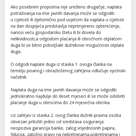
Ako posebnim propisima nije uređeno drugačije, naplata
potraživanja na ime javnih davanja može se odgoditi
u cijelosti ili djelomično pod uvjetom da naplata u cijelosti
na dan dospijeća predstavlja neprimjereno opterećenje,
nanosi veću gospodarsku štetu ili bi dovela do
nelikvidnosti,a odgodom plaćanja ili obročnom otplatom
duga bi se bitno poboljšale dužnikove mogućnosti otplate
duga.
O odgodi naplate duga iz stavka 1. ovoga članka na
temelju pisanog i obrazloženog zahtjeva odlučuje općinski
načelnik.
Naplata duga na ime javnih davanja može se odgoditi
jednokratno najdulje do deset mjeseci ili se može odobriti
plaćanje duga u obrocima do 24 mjesečna obroka.
Uz zahtjev iz stavka 2. ovog članka dužnik-pravna osoba
obvezan priložiti jedno od sredstava osiguranja:
neopoziva garancija banke, zalog vrijednosnih papira,
fiducija, založno pravo na nekretninama,pokretninama i