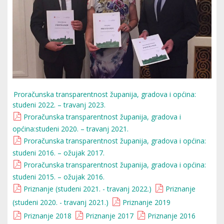
Proračunska transparentnost županija, gradova i općina:
studeni 2022. – travanj 2023.
Proračunska transparentnost županija, gradova i
općina:studeni 2020. – travanj 2021.
Proračunska transparentnost županija, gradova i općina:
studeni 2016. – ožujak 2017.
Proračunska transparentnost županija, gradova i općina:
studeni 2015. – ožujak 2016.
Priznanje (studeni 2021. - travanj 2022.)
Priznanje
(studeni 2020. - travanj 2021.)
Priznanje 2019
Priznanje 2018
Priznanje 2017
Priznanje 2016