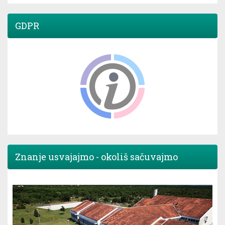
GDPR
Znanje usvajajmo - okoliš sačuvajmo