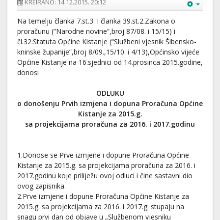
KREIRANO: 14.12.2015. 20:12
Na temelju članka 7.st.3. I članka 39.st.2.Zakona o
proračunu (“Narodne novine”,broj 87/08. i 15/15) i
čl.32.Statuta Općine Kistanje (“Službeni vjesnik Šibensko-
kninske županije”,broj 8/09.,15/10. i 4/13),Općinsko vijeće
Općine Kistanje na 16.sjednici od 14.prosinca 2015.godine,
donosi
ODLUKU
o donošenju Prvih izmjena i dopuna Proračuna Općine
Kistanje za 2015.g.
sa projekcijama proračuna za 2016. i 2017.godinu
1.Donose se Prve izmjene i dopune Proračuna Općine
Kistanje za 2015.g. sa projekcijama proračuna za 2016. i
2017.godinu koje priliježu ovoj odluci i čine sastavni dio
ovog zapisnika.
2.Prve izmjene i dopune Proračuna Općine Kistanje za
2015.g. sa projekcijama za 2016. i 2017.g. stupaju na
snagu prvi dan od objave u „Službenom vjesniku