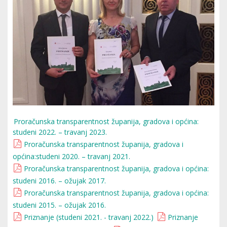
Proračunska transparentnost županija, gradova i općina:
studeni 2022. – travanj 2023.
Proračunska transparentnost županija, gradova i
općina:studeni 2020. – travanj 2021.
Proračunska transparentnost županija, gradova i općina:
studeni 2016. – ožujak 2017.
Proračunska transparentnost županija, gradova i općina:
studeni 2015. – ožujak 2016.
Priznanje (studeni 2021. - travanj 2022.)
Priznanje