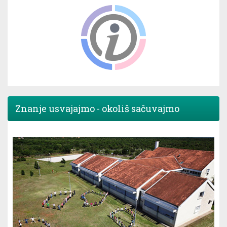
Znanje usvajajmo - okoliš sačuvajmo