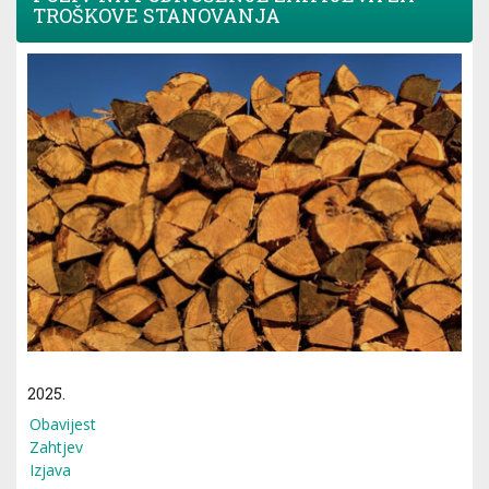
TROŠKOVE STANOVANJA
2025.
Obavijest
Zahtjev
Izjava