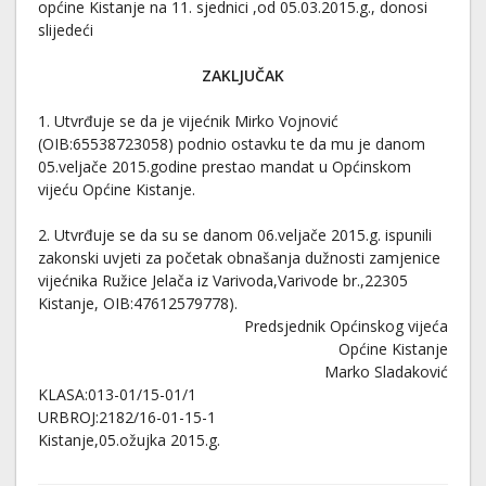
općine Kistanje na 11. sjednici ,od 05.03.2015.g., donosi
slijedeći
ZAKLJUČAK
1. Utvrđuje se da je vijećnik Mirko Vojnović
(OIB:65538723058) podnio ostavku te da mu je danom
05.veljače 2015.godine prestao mandat u Općinskom
vijeću Općine Kistanje.
2. Utvrđuje se da su se danom 06.veljače 2015.g. ispunili
zakonski uvjeti za početak obnašanja dužnosti zamjenice
vijećnika Ružice Jelača iz Varivoda,Varivode br.,22305
Kistanje, OIB:47612579778).
Predsjednik Općinskog vijeća
Općine Kistanje
Marko Sladaković
KLASA:013-01/15-01/1
URBROJ:2182/16-01-15-1
Kistanje,05.ožujka 2015.g.