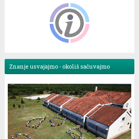
Znanje usvajajmo - okoliš sačuvajmo