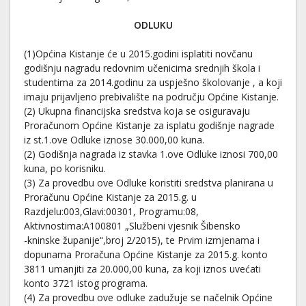
ODLUKU
(1)Općina Kistanje će u 2015.godini isplatiti novčanu
godišnju nagradu redovnim učenicima srednjih škola i
studentima za 2014.godinu za uspješno školovanje , a koji
imaju prijavljeno prebivalište na području Općine Kistanje.
(2) Ukupna financijska sredstva koja se osiguravaju
Proračunom Općine Kistanje za isplatu godišnje nagrade
iz st.1.ove Odluke iznose 30.000,00 kuna.
(2) Godišnja nagrada iz stavka 1.ove Odluke iznosi 700,00
kuna, po korisniku.
(3) Za provedbu ove Odluke koristiti sredstva planirana u
Proračunu Općine Kistanje za 2015.g. u
Razdjelu:003,Glavi:00301, Programu:08,
Aktivnostima:A100801 „Službeni vjesnik Šibensko
-kninske županije“,broj 2/2015), te Prvim izmjenama i
dopunama Proračuna Općine Kistanje za 2015.g. konto
3811 umanjiti za 20.000,00 kuna, za koji iznos uvećati
konto 3721 istog programa.
(4) Za provedbu ove odluke zadužuje se načelnik Općine