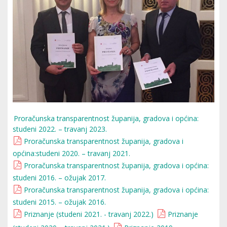
Proračunska transparentnost županija, gradova i općina:
studeni 2022. – travanj 2023.
Proračunska transparentnost županija, gradova i
općina:studeni 2020. – travanj 2021.
Proračunska transparentnost županija, gradova i općina:
studeni 2016. – ožujak 2017.
Proračunska transparentnost županija, gradova i općina:
studeni 2015. – ožujak 2016.
Priznanje (studeni 2021. - travanj 2022.)
Priznanje