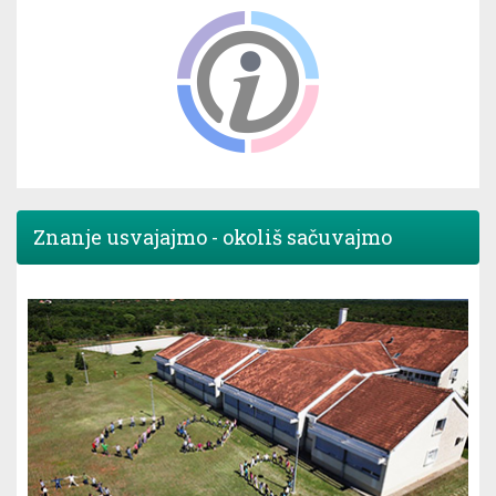
Znanje usvajajmo - okoliš sačuvajmo