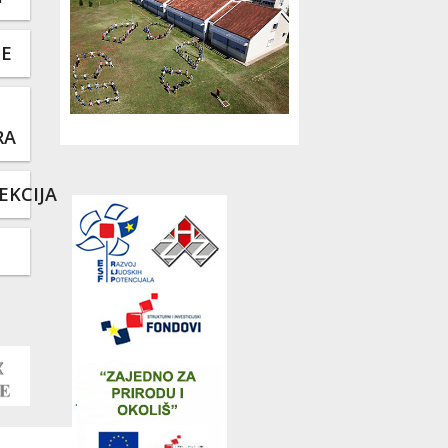
TE
RA
EKCIJA