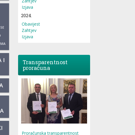
Zahtjev
Izjava
2024.
Obavijest
 SE
Zahtjev
O
Izjava
UMA
 I
Transparentnost
proračuna
A
KA
I
Proračunska transparentnost