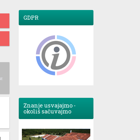
GDPR
NE
Znanje usvajajmo -
okoliš sačuvajmo
M