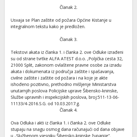
Članak 2.
Usvaja se Plan zaštite od požara Općine Kistanje u
integralnom tekstu kako je predložen.
Članak 3.
Tekstovi akata iz članka 1. i članka 2. ove Odluke izrađeni
su od strane tvrtke ALFA ATEST d.o.o. ,Poljička cesta 32,
21000 Split, zakonom ovlaštene pravne osobe za izradu
akata i dokumenata iz područja zaštite i spašavanja,
civilne zaštite i zaštite od požara i na koje je akte
ishođeno pozitivno, prethodno mišljenje Ministarstva
unutarnjih poslova Policijske uprave Šibensko-kninske,
Službe upravnih i inspekcijskih poslova, broj:511-13-06-
11133/4-2016.S.G. od 10.03.2017.g.
Članak 4.
Ova Odluka i akti iz članka 1. i članka 2. ove Odluke
stupaju na snagu osmog dana računajući od dana objave
u „Službenom vjesniku Šibensko-kninske županije“.