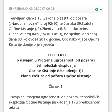
KREIRANO: 03.08.2017. 09:08
Temeljem članka 13. Zakona o zaštiti od požara
(„Narodne novine“, broj 92/10) te članaka 39.Statuta
Općine Kistanje („Službeni vjesnik Šibensko-kninske
županije“ broj 8/09.,15/10. i 4/13), na sjednici održanoj
dana 03. kolovoza 2017. godine, Općinsko vijeće Općine
Kistanje donijelo je sljedeću
O D L U K U
o usvajanju Procjene ugroženosti od požara i
tehnoloških eksplozija
Općine Kistanje (Usklađenje 1) i
Plana zaštite od požara Općine Kistanje
Članak 1.
Usvaja se Procjena ugroženosti od požara i tehnoloških
eksplozija Općine Kistanje (usklađenje 1) u predloženom
tekstu.