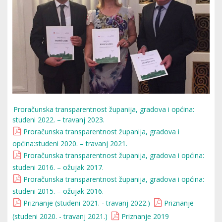
Proračunska transparentnost županija, gradova i općina:
studeni 2022. – travanj 2023.
Proračunska transparentnost županija, gradova i
općina:studeni 2020. – travanj 2021.
Proračunska transparentnost županija, gradova i općina:
studeni 2016. – ožujak 2017.
Proračunska transparentnost županija, gradova i općina:
studeni 2015. – ožujak 2016.
Priznanje (studeni 2021. - travanj 2022.)
Priznanje
(studeni 2020. - travanj 2021.)
Priznanje 2019