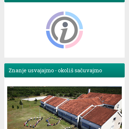
Znanje usvajajmo - okoliš sačuvajmo