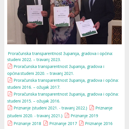
Proračunska transparentnost županija, gradova i općina:
studeni 2022. – travanj 2023.
Proračunska transparentnost županija, gradova i
općina:studeni 2020. – travanj 2021.
Proračunska transparentnost županija, gradova i općina:
studeni 2016. – ožujak 2017.
Proračunska transparentnost županija, gradova i općina:
studeni 2015. – ožujak 2016.
Priznanje (studeni 2021. - travanj 2022.)
Priznanje
(studeni 2020. - travanj 2021.)
Priznanje 2019
Priznanje 2018
Priznanje 2017
Priznanje 2016