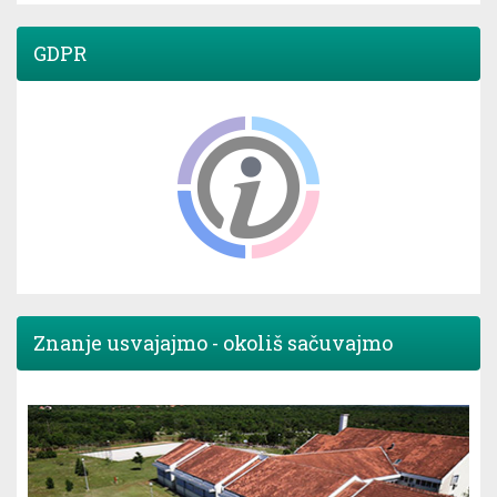
GDPR
Znanje usvajajmo - okoliš sačuvajmo