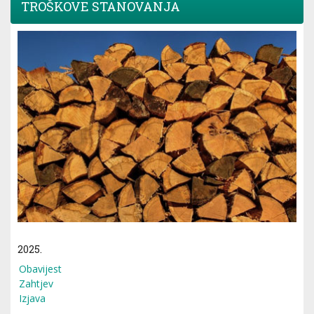
TROŠKOVE STANOVANJA
2025.
Obavijest
Zahtjev
Izjava