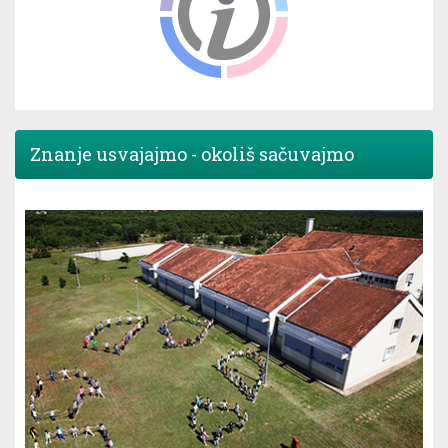
Znanje usvajajmo - okoliš sačuvajmo