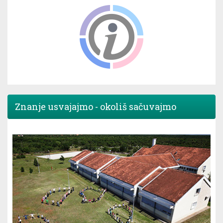
Znanje usvajajmo - okoliš sačuvajmo