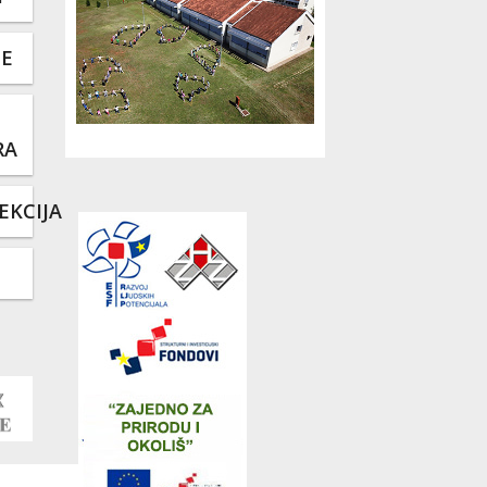
TE
RA
EKCIJA