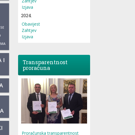
Zahtjev
Izjava
2024.
Obavijest
 SE
Zahtjev
O
Izjava
UMA
 I
Transparentnost
proračuna
A
KA
I
Proračunska transparentnost