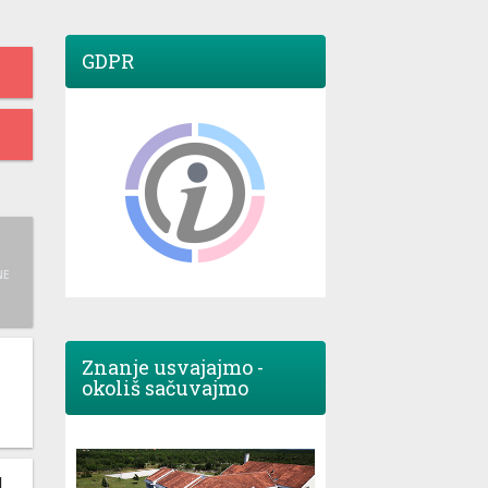
GDPR
NE
Znanje usvajajmo -
okoliš sačuvajmo
M