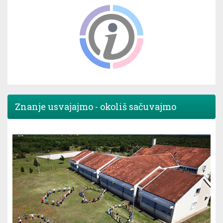
Znanje usvajajmo - okoliš sačuvajmo