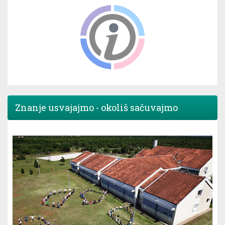
Znanje usvajajmo - okoliš sačuvajmo