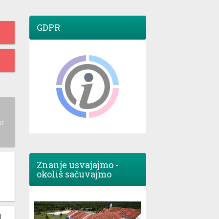
GDPR
NE
Znanje usvajajmo -
okoliš sačuvajmo
M