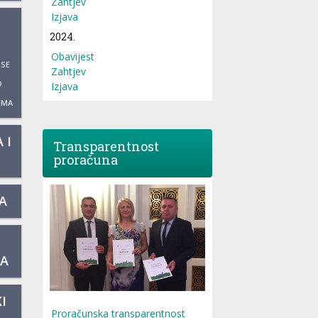
Zahtjev
Izjava
2024.
Obavijest
 SE
Zahtjev
O
Izjava
UMA
 I
Transparentnost
proračuna
A
KA
I
Proračunska transparentnost