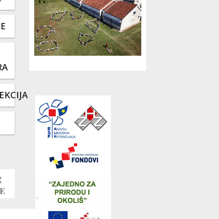
TE
RA
EKCIJA