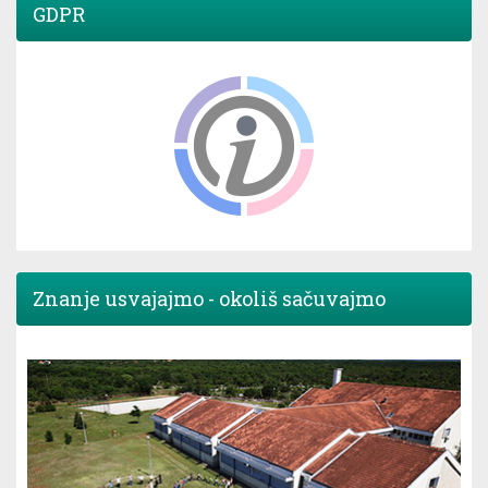
GDPR
Znanje usvajajmo - okoliš sačuvajmo