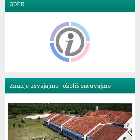
GDPR
Znanje usvajajmo - okoliš sačuvajmo