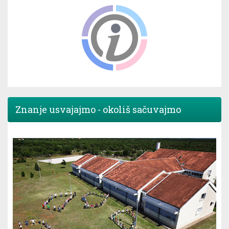
Znanje usvajajmo - okoliš sačuvajmo