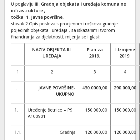
U poglavlju
III. Gradnja objekata i uređaja komunalne
infrastrukture ,
točka 1. Javne površine,
stavak 2
.
Opis poslova s procjenom troškova gradnje
pojedinih objekata i uređaja , sa iskazanim izvorom
financiranja za djelatnosti, mijenja se i glasi:
NAZIV OBJEKTA ILI
Plan za
I.Izmjene
UREĐAJA
2019.
2019.
1
2
3
4
I.
JAVNE POVRŠINE-
430.0000,00
290.000,00
UKUPNO:
1.
Uređenje šetnice – P9
150.000,00
150.000,00
A100901
1.1.
Gradnja
120.000,00
120.000,00