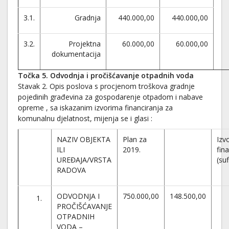
3.1.
Gradnja
440.000,00
440.000,00
3.2.
Projektna
60.000,00
60.000,00
dokumentacija
Točka 5. Odvodnja i pročišćavanje otpadnih voda
Stavak 2.
Opis poslova s procjenom troškova gradnje
pojedinih građevina za gospodarenje otpadom i nabave
opreme , sa iskazanim izvorima financiranja za
komunalnu djelatnost, mijenja se i glasi :
NAZIV OBJEKTA
Plan za
Izv
ILI
2019.
fin
UREĐAJA/VRSTA
(su
RADOVA
ODVODNJA I
750.000,00
148.500,00
PROČIŠĆAVANJE
OTPADNIH
VODA –