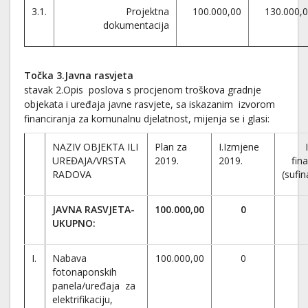
3.1.
Projektna
100.000,00
130.000,
dokumentacija
Točka 3.Javna rasvjeta
stavak 2.Opis poslova s procjenom troškova gradnje
objekata i uređaja javne rasvjete, sa iskazanim izvorom
financiranja za komunalnu djelatnost, mijenja se i glasi:
NAZIV OBJEKTA ILI
Plan za
I.Izmjene
UREĐAJA/VRSTA
2019.
2019.
fin
RADOVA
(sufin
JAVNA RASVJETA-
100.000,00
0
UKUPNO:
I.
Nabava
100.000,00
0
fotonaponskih
panela/uređaja za
elektrifikaciju,