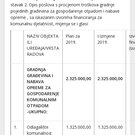
stavak 2.
Opis poslova s procjenom troškova gradnje
pojedinih građevina za gospodarenje otpadom i nabave
opreme , sa iskazanim izvorima financiranja za
komunalnu djelatnost, mijenja se i glasi:
NAZIV OBJEKTA
Plan za
I.Izmjene
Izv
ILI
2019.
2019.
fin
UREĐAJA/VRSTA
(su
RADOVA
GRADNJA
GRAĐEVINA I
2.325.000,00
2.325.000,00
NABAVA
OPREME ZA
GOSPODARENJE
KOMUNALNIM
OTPADOM
-UKUPNO:
1.
Odlagalište
1.325.000,00
1.325.000,00
komunalnog