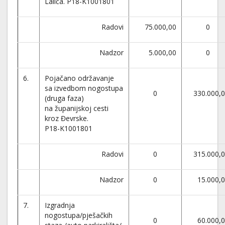
Lalića. P18-K1001801
Radovi
75.000,00
0
Nadzor
5.000,00
0
6.
Pojačano održavanje
sa izvedbom nogostupa
0
330.000,
(druga faza)
na županijskoj cesti
kroz Đevrske.
P18-K1001801
Radovi
0
315.000,
Nadzor
0
15.000,
7.
Izgradnja
nogostupa/pješačkih
0
60.000,