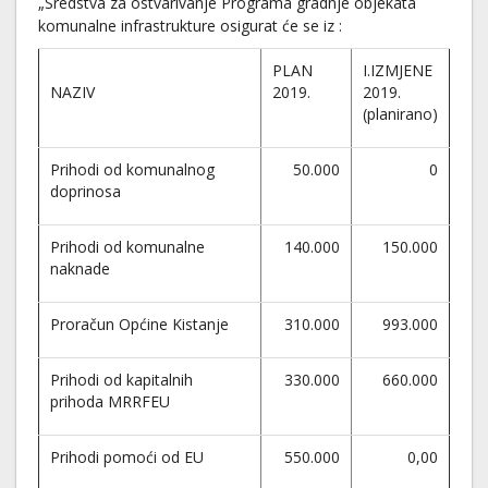
„Sredstva za ostvarivanje Programa gradnje objekata
komunalne infrastrukture osigurat će se iz :
PLAN
I.IZMJENE
NAZIV
2019.
2019.
(planirano)
Prihodi od komunalnog
50.000
0
doprinosa
Prihodi od komunalne
140.000
150.000
naknade
Proračun Općine Kistanje
310.000
993.000
Prihodi od kapitalnih
330.000
660.000
prihoda MRRFEU
Prihodi pomoći od EU
550.000
0,00