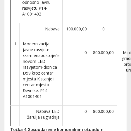
odnosno javnu
rasvjetu P14-
A1001402
Nabava
100.000,00
0
II.
Modernizacija
javne rasvjete
0
800.000,00
Mini
/zamjenapostojeće
gradi
novom LED
pro
rasvjetom-dionica
ur
D59 kroz centar
mjesta Kistanje i
centar mjesta
Đevrske. P14-
A1001401
Nabava LED
0
800.000,00
žarulja i ugradnja
Točka 4.Gospodarenje komunalnim otpadom