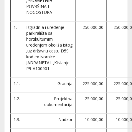
,PROMETNIH
POVRŠINA I
NOGOSTUPA
1.
Izgradnja i uređenje
250.000,00
250.000,
parkirališta sa
hortikulturnim
uređenjem okoliša istog
,uz državnu cestu D59
kod ex.tvornice
JADRANETAL ,Kistanje.
P9-A100901
1.1.
Gradnja
225.000,00
225.000,
1.2.
Projektna
25.000,00
25.000,
dokumentacija
1.3.
Nadzor
10.000,00
10.000,