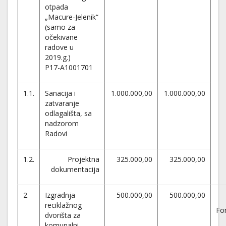
otpada
„Macure-Jelenik“
(samo za
očekivane
radove u
2019.g.)
P17-A1001701
1.1.
Sanacija i
1.000.000,00
1.000.000,00
zatvaranje
odlagališta, sa
nadzorom
Radovi
1.2.
Projektna
325.000,00
325.000,00
dokumentacija
2.
Izgradnja
500.000,00
500.000,00
reciklažnog
Fon
dvorišta za
komunalni