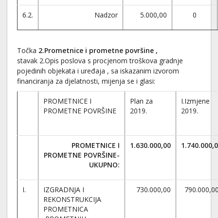
6.2.
Nadzor
5.000,00
0
Točka
2.Prometnice i prometne površine ,
stavak 2.Opis poslova s procjenom troškova gradnje
pojedinih objekata i uređaja , sa iskazanim izvorom
financiranja za djelatnosti, mijenja se i glasi:
PROMETNICE I
Plan za
I.Izmjene
PROMETNE POVRŠINE
2019.
2019.
PROMETNICE I
1.630.000,00
1.740.000,
PROMETNE POVRŠINE-
UKUPNO:
I.
IZGRADNJA I
730.000,00
790.000,0
REKONSTRUKCIJA
PROMETNICA