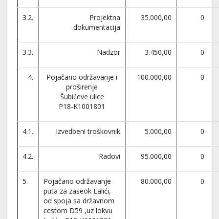
3.2.
Projektna
35.000,00
0
dokumentacija
3.3.
Nadzor
3.450,00
0
4.
Pojačano održavanje i
100.000,00
0
proširenje
Šubićeve ulice
P18-K1001801
4.1.
Izvedbeni troškovnik
5.000,00
0
4.2.
Radovi
95.000,00
0
5.
Pojačano održavanje
80.000,00
0
puta za zaseok Lalići,
od spoja sa državnom
cestom D59 ,uz lokvu