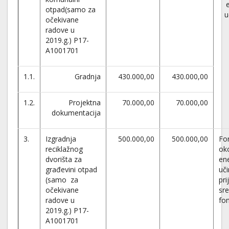
otpad(samo za
u
očekivane
radove u
2019.g.) P17-
A1001701
1.1.
Gradnja
430.000,00
430.000,00
1.2.
Projektna
70.000,00
70.000,00
dokumentacija
3.
Izgradnja
500.000,00
500.000,00
Fon
reciklažnog
oko
dvorišta za
en
građevini otpad
uči
(samo za
pri
očekivane
sre
radove u
fo
2019.g.) P17-
A1001701