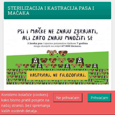
STERILIZACIJA I KASTRACIJA PASA I
MAČAKA
Odluka o sufinanciranju kastracije i sterilizacije
Koristimo kolačiće (cookies)
Ne prihvaćam
Prihvaćam
Obrazac Zahtjeva
kako bismo pratili posjete na
našoj stranici, bez spremanja
Vaših osobnih detalja.
JAVNI POZIV ZA POPUNJAVANJE