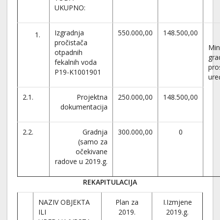
UKUPNO:
Izgradnja
550.000,00
148.500,00
pročistača
Min
otpadnih
gra
fekalnih voda
pro
P19-K1001901
ure
2.1.
Projektna
250.000,00
148.500,00
dokumentacija
2.2.
Gradnja
300.000,00
0
(samo za
očekivane
radove u 2019.g.
REKAPITULACIJA
NAZIV OBJEKTA
Plan za
I.Izmjene
ILI
2019.
2019.g.