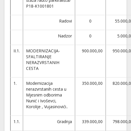
staza /auto parkirališta/
P18-K1001801
Radovi
0
55.000,
Nadzor
0
5.000,
II.1.
MODERNIZACIJA-
900.000,00
950.000,
SFALTIRANJE
NERAZVRSTANIH
CESTA
1.
Modernizacija
350.000,00
820.000,
nerazvrstanih cesta u
Mjesnim odborima
Nunić i Ivoševci,
Korolije , Vujasinovići..
1.1.
Gradnja
339.000,00
798.000,