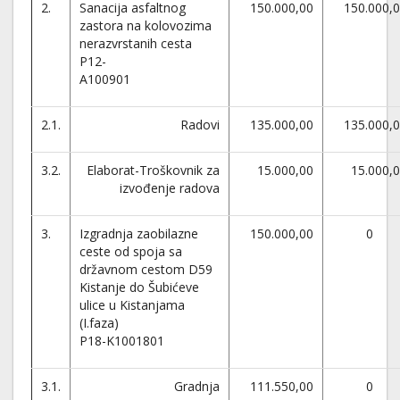
2.
Sanacija asfaltnog
150.000,00
150.000,
zastora na kolovozima
nerazvrstanih cesta
P12-
A100901
2.1.
Radovi
135.000,00
135.000,
3.2.
Elaborat-Troškovnik za
15.000,00
15.000,
izvođenje radova
3.
Izgradnja zaobilazne
150.000,00
0
ceste od spoja sa
državnom cestom D59
Kistanje do Šubićeve
ulice u Kistanjama
(I.faza)
P18-K1001801
3.1.
Gradnja
111.550,00
0