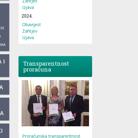
Zahtjev
Izjava
2024.
Obavijest
 SE
Zahtjev
O
Izjava
UMA
 I
Transparentnost
proračuna
A
KA
I
Proračunska transparentnost