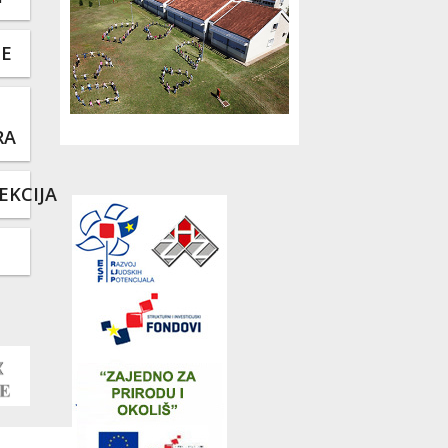
TE
RA
EKCIJA