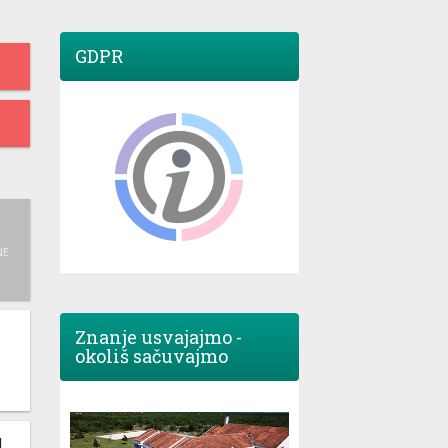
GDPR
NE
Znanje usvajajmo -
okoliš sačuvajmo
M