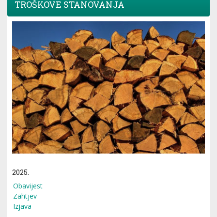
TROŠKOVE STANOVANJA
2025.
Obavijest
Zahtjev
Izjava