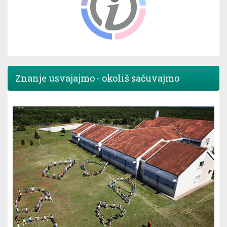
Znanje usvajajmo - okoliš sačuvajmo