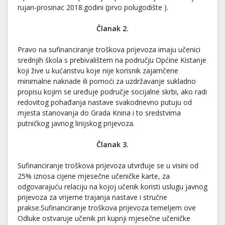
rujan-prosinac 2018.godini (prvo polugodište ).
Članak 2.
Pravo na sufinanciranje troškova prijevoza imaju učenici
srednjih škola s prebivalištem na području Općine Kistanje
koji žive u kućanstvu koje nije korisnik zajamčene
minimalne naknade ili pomoći za uzdržavanje sukladno
propisu kojim se uređuje područje socijalne skrbi, ako radi
redovitog pohađanja nastave svakodnevno putuju od
mjesta stanovanja do Grada Knina i to sredstvima
putničkog javnog linijskog prijevoza.
Članak 3.
Sufinanciranje troškova prijevoza utvrđuje se u visini od
25% iznosa cijene mjesečne učeničke karte, za
odgovarajuću relaciju na kojoj učenik koristi uslugu javnog
prijevoza za vrijeme trajanja nastave i stručne
prakse.Sufinanciranje troškova prijevoza temeljem ove
Odluke ostvaruje učenik pri kupnji mjesečne učeničke