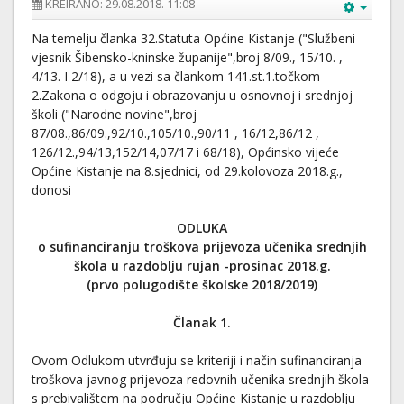
KREIRANO: 29.08.2018. 11:08
Na temelju članka 32.Statuta Općine Kistanje ("Službeni
vjesnik Šibensko-kninske županije",broj 8/09., 15/10. ,
4/13. I 2/18), a u vezi sa člankom 141.st.1.točkom
2.Zakona o odgoju i obrazovanju u osnovnoj i srednjoj
školi ("Narodne novine",broj
87/08.,86/09.,92/10.,105/10.,90/11 , 16/12,86/12 ,
126/12.,94/13,152/14,07/17 i 68/18), Općinsko vijeće
Općine Kistanje na 8.sjednici, od 29.kolovoza 2018.g.,
donosi
ODLUKA
o sufinanciranju troškova prijevoza učenika srednjih
škola u razdoblju rujan -prosinac 2018.g.
(prvo polugodište školske 2018/2019)
Članak 1.
Ovom Odlukom utvrđuju se kriteriji i način sufinanciranja
troškova javnog prijevoza redovnih učenika srednjih škola
s prebivalištem na području Općine Kistanje u razdoblju