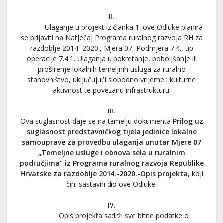
II.
Ulaganje u projekt iz članka 1. ove Odluke planira
se prijaviti na Natječaj Programa ruralnog razvoja RH za
razdoblje 2014.-2020., Mjera 07, Podmjera 7.4., tip
operacije 7.4.1. Ulaganja u pokretanje, poboljšanje ili
proširenje lokalnih temeljnih usluga za ruralno
stanovništvo, uključujući slobodno vrijeme i kulturne
aktivnost te povezanu infrastrukturu.
III.
Ova suglasnost daje se na temelju dokumenta
Prilog uz
suglasnost predstavničkog tijela jedinice lokalne
samouprave za provedbu ulaganja unutar Mjere 07
„Temeljne usluge i obnova sela u ruralnim
područjima“ iz Programa ruralnog razvoja Republike
Hrvatske za razdoblje 2014.-2020.-Opis projekta,
koji
čini sastavni dio ove Odluke.
IV.
Opis projekta sadrži sve bitne podatke o