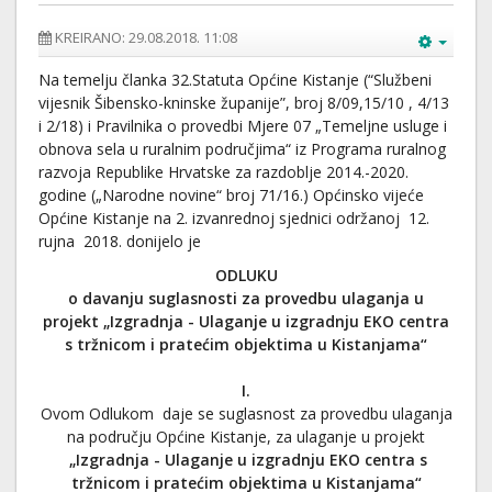
KREIRANO: 29.08.2018. 11:08
Na temelju članka 32.Statuta Općine Kistanje (“Službeni
vijesnik Šibensko-kninske županije”, broj 8/09,15/10 , 4/13
i 2/18) i Pravilnika o provedbi Mjere 07 „Temeljne usluge i
obnova sela u ruralnim područjima“ iz Programa ruralnog
razvoja Republike Hrvatske za razdoblje 2014.-2020.
godine („Narodne novine“ broj 71/16.) Općinsko vijeće
Općine Kistanje na 2. izvanrednoj sjednici održanoj 12.
rujna 2018. donijelo je
ODLUKU
o davanju suglasnosti za provedbu ulaganja u
projekt „Izgradnja - Ulaganje u izgradnju EKO centra
s tržnicom i pratećim objektima u Kistanjama“
I.
Ovom Odlukom daje se suglasnost za provedbu ulaganja
na području Općine Kistanje, za ulaganje u projekt
„Izgradnja - Ulaganje u izgradnju EKO centra s
tržnicom i pratećim objektima u Kistanjama“