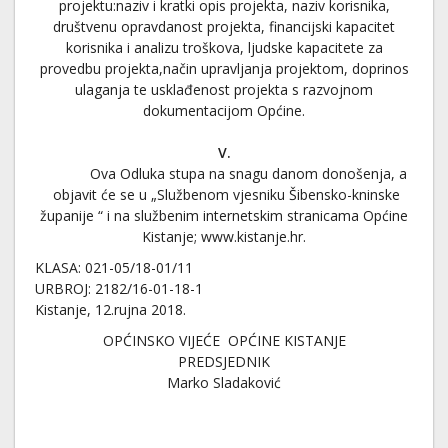
projektu:naziv i kratki opis projekta, naziv korisnika,
društvenu opravdanost projekta, financijski kapacitet
korisnika i analizu troškova, ljudske kapacitete za
provedbu projekta,način upravljanja projektom, doprinos
ulaganja te usklađenost projekta s razvojnom
dokumentacijom Općine.
V.
Ova Odluka stupa na snagu danom donošenja, a
objavit će se u „Službenom vjesniku Šibensko-kninske
županije “ i na službenim internetskim stranicama Općine
Kistanje; www.kistanje.hr.
KLASA: 021-05/18-01/11
URBROJ: 2182/16-01-18-1
Kistanje, 12.rujna 2018.
OPĆINSKO VIJEĆE OPĆINE KISTANJE
PREDSJEDNIK
Marko Sladaković