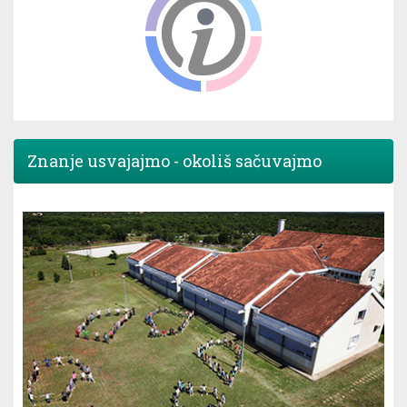
Znanje usvajajmo - okoliš sačuvajmo