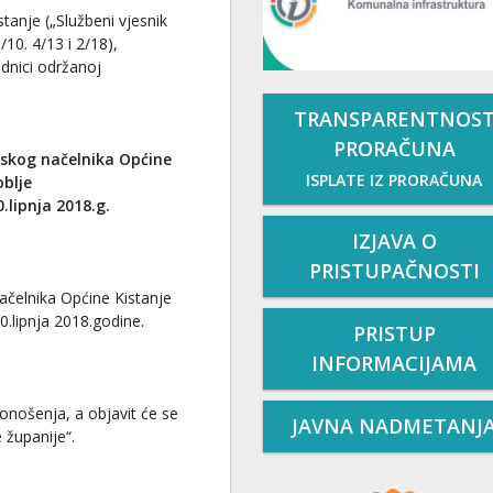
tanje („Službeni vjesnik
/10. 4/13 i 2/18),
ednici održanoj
TRANSPARENTNOS
PRORAČUNA
nskog načelnika Općine
ISPLATE IZ PRORAČUNA
oblje
0.lipnja 2018.g.
IZJAVA O
PRISTUPAČNOSTI
ačelnika Općine Kistanje
0.lipnja 2018.godine.
PRISTUP
INFORMACIJAMA
nošenja, a objavit će se
JAVNA NADMETANJ
 županije“.