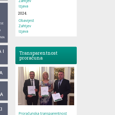
Zahtjev
Izjava
2024.
Obavijest
 SE
Zahtjev
O
Izjava
UMA
 I
Transparentnost
proračuna
A
KA
I
Proračunska transparentnost