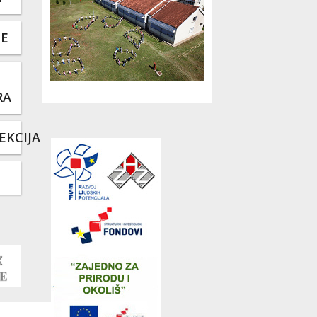
TE
RA
EKCIJA