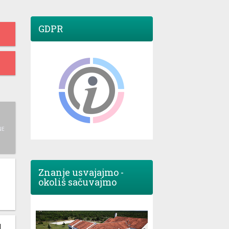
GDPR
NE
Znanje usvajajmo -
okoliš sačuvajmo
M