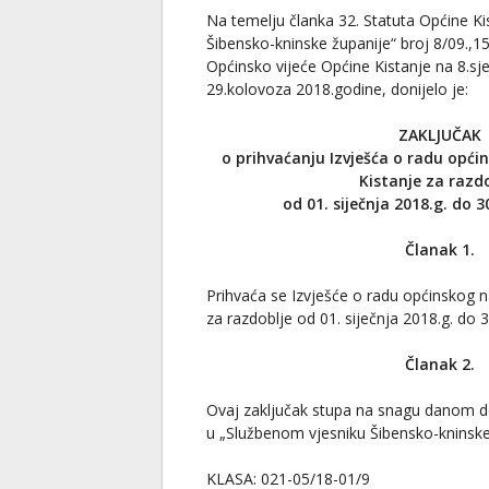
Na temelju članka 32. Statuta Općine Kis
Šibensko-kninske županije“ broj 8/09.,15
Općinsko vijeće Općine Kistanje na 8.sj
29.kolovoza 2018.godine, donijelo je:
ZAKLJUČAK
o prihvaćanju Izvješća o radu opći
Kistanje za razd
od 01. siječnja 2018.g. do 3
Članak 1.
Prihvaća se Izvješće o radu općinskog n
za razdoblje od 01. siječnja 2018.g. do 3
Članak 2.
Ovaj zaključak stupa na snagu danom do
u „Službenom vjesniku Šibensko-kninske
KLASA: 021-05/18-01/9