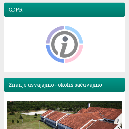
GDPR
Znanje usvajajmo - okoliš sačuvajmo