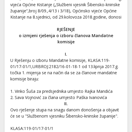
vijeća Općine Kistanje („Službeni vjesnik Šibensko-kninske
županije“,broj 8/09.,4/13 i 3/18), Općinsko vijeće Općine
Kistanje na 8.sjednici, od 29.kolovoza 2018.godine, donosi
RJEŠENJE
o izmjeni rješenja o izboru članova Mandatne
komisije
I.
U Rješenju o izboru Mandatne komisije, KLASA:119-
01/17-01/1,URBROJ:2182/16-01-18-1 od 13.lipnja 2017.g.
točka 1. mijenja se na način da se za članove mandatne
komisije biraju:
1. Vinko Šuša za predsjednika umjesto Rajka Mandića
2. Sava Vojnović za člana umjesto Paška Ivanovića
II.
Ovo rješenje stupa na snagu danom donošenja a objavit
će se u "Službenom vjesniku Šibensko-kninske županije".
KLASA:119-01/17-01/1