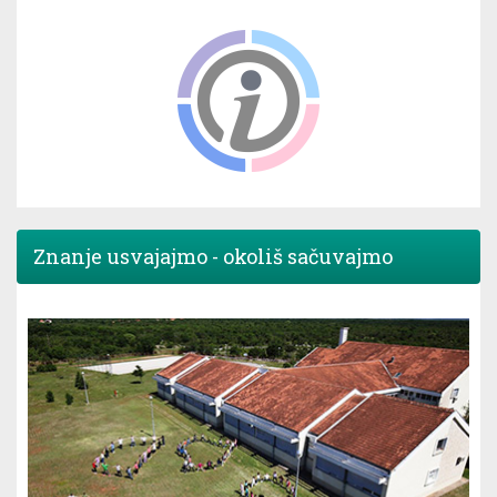
Znanje usvajajmo - okoliš sačuvajmo