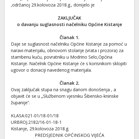
,održanoj 29.kolovoza 2018.g., donijelo je
ZAKLJUČAK
o davanju suglasnosti načelniku Općine Kistanje
Članak 1.
Daje se suglasnost načelniku Općine Kistanje za pomoć u
naravi-materijalu, obnovom stolarije (vrata i prozora) za
stambenu kuću, povratniku u Modrino Selo,Općina
Kistanje. Načelnik Općine Kistanje će s korisnikom sklopiti
ugovor o donaciji navedenog materijala.
Članak 2.
Ovaj zaključak stupa na snagu danom donošenja , a
objavit će se u „Službenom vjesniku Šibensko-kninske
županije“.
KLASA:021-01/18-01/18
URBROJ.2182/16-01-18-1
Kistanje, 29.kolovoza 2018.g.
PREDSJEDNIK OPĆINSKOG VIJEĆA