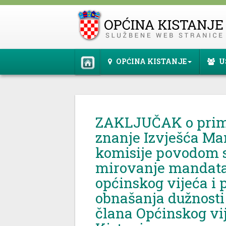
OPĆINA KISTANJE
U
ZAKLJUČAK o prim
znanje Izvješća M
komisije povodom s
mirovanje mandata
općinskog vijeća i 
obnašanja dužnost
člana Općinskog vi