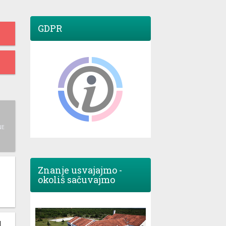
GDPR
NE
Znanje usvajajmo -
okoliš sačuvajmo
M