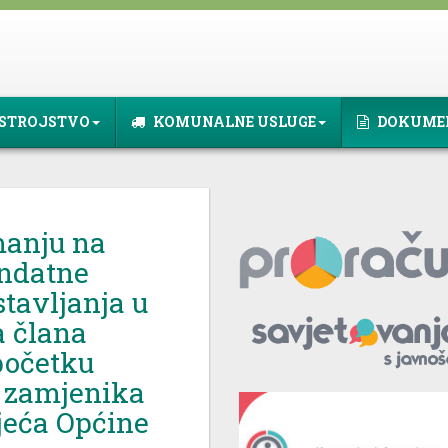
STROJSTVO
KOMUNALNE USLUGE
DOKUME
anju na
andatne
tavljanja u
 člana
početku
i zamjenika
jeća Općine