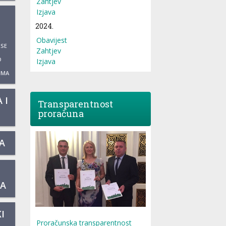
Zahtjev
Izjava
2024.
Obavijest
 SE
Zahtjev
O
Izjava
UMA
 I
Transparentnost
proračuna
A
KA
I
Proračunska transparentnost