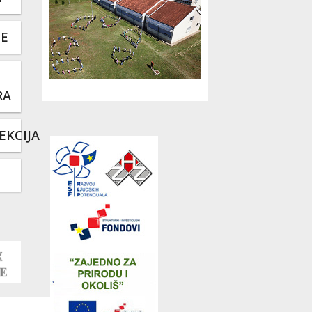
TE
RA
EKCIJA