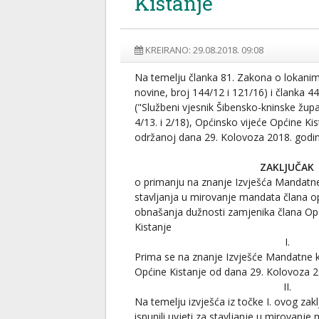
Kistanje
KREIRANO: 29.08.2018. 09:08
Na temelju članka 81. Zakona o lokani
novine, broj 144/12 i 121/16) i članka 4
("Službeni vjesnik Šibensko-kninske župan
4/13. i 2/18), Općinsko vijeće Općine Kis
održanoj dana 29. Kolovoza 2018. godi
ZAKLJUČAK
o primanju na znanje Izvješća Mandat
stavljanja u mirovanje mandata člana op
obnašanja dužnosti zamjenika člana Op
Kistanje
I.
Prima se na znanje Izvješće Mandatne k
Općine Kistanje od dana 29. Kolovoza 2
II.
Na temelju izvješća iz točke I. ovog zak
ispunili uvjeti za stavljanje u mirovanj