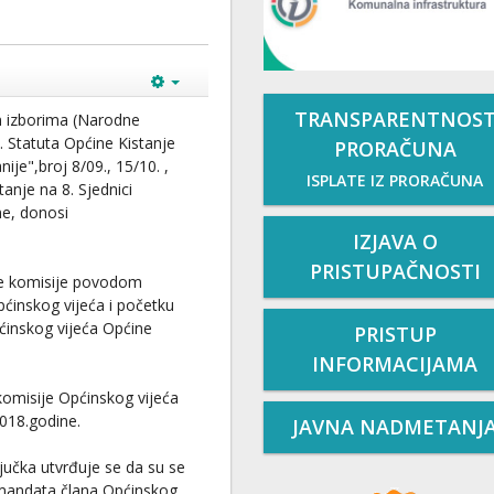
TRANSPARENTNOS
m izborima (Narodne
4. Statuta Općine Kistanje
PRORAČUNA
ije",broj 8/09., 15/10. ,
ISPLATE IZ PRORAČUNA
tanje na 8. Sjednici
ne, donosi
IZJAVA O
PRISTUPAČNOSTI
ne komisije povodom
ćinskog vijeća i početku
ćinskog vijeća Općine
PRISTUP
INFORMACIJAMA
omisije Općinskog vijeća
018.godine.
JAVNA NADMETANJ
ljučka utvrđuje se da su se
e mandata člana Općinskog