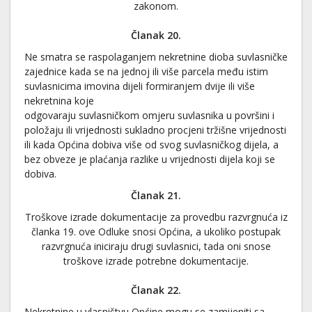
zakonom.
Članak 20.
Ne smatra se raspolaganjem nekretnine dioba suvlasničke
zajednice kada se na jednoj ili više parcela među istim
suvlasnicima imovina dijeli formiranjem dvije ili više
nekretnina koje
odgovaraju suvlasničkom omjeru suvlasnika u površini i
položaju ili vrijednosti sukladno procjeni tržišne vrijednosti
ili kada Općina dobiva više od svog suvlasničkog dijela, a
bez obveze je plaćanja razlike u vrijednosti dijela koji se
dobiva.
Članak 21.
Troškove izrade dokumentacije za provedbu razvrgnuća iz
članka 19. ove Odluke snosi Općina, a ukoliko postupak
razvrgnuća iniciraju drugi suvlasnici, tada oni snose
troškove izrade potrebne dokumentacije.
Članak 22.
Nekretnine u vlasništvu Općine mogu se zamijeniti sa