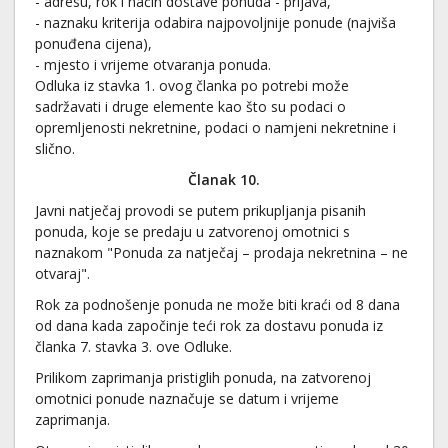
- adresu, rok i način dostave ponuda - prijava,
- naznaku kriterija odabira najpovoljnije ponude (najviša
ponuđena cijena),
- mjesto i vrijeme otvaranja ponuda.
Odluka iz stavka 1. ovog članka po potrebi može
sadržavati i druge elemente kao što su podaci o
opremljenosti nekretnine, podaci o namjeni nekretnine i
slično.
Članak 10.
Javni natječaj provodi se putem prikupljanja pisanih
ponuda, koje se predaju u zatvorenoj omotnici s
naznakom "Ponuda za natječaj – prodaja nekretnina – ne
otvaraj".
Rok za podnošenje ponuda ne može biti kraći od 8 dana
od dana kada započinje teći rok za dostavu ponuda iz
članka 7. stavka 3. ove Odluke.
Prilikom zaprimanja pristiglih ponuda, na zatvorenoj
omotnici ponude naznačuje se datum i vrijeme
zaprimanja.