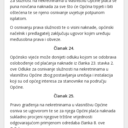
Za služnost na nekretninama u vlasništvu Općine plaća se
puna novčana naknada za sve što će Općina trpjeti i biti
oštećena te se njeno osnivanje uvjetuje potpunom
isplatom.
O osnivanju prava služnosti te o visini naknade, općinski
načelnik i predlagatelj zaključuju ugovor kojim uređuju
međusobna prava i obveze.
Članak 24.
Općinsko vijeće može donijeti odluku kojom se odobrava
oslobođenje od plaćanja naknade iz članka 23. stavka 2.
ove Odluke za osnivanje služnosti na nekretninama u
vlasništvu Općine zbog postavljanja uređaja i instalacija
koji su od općeg interesa za stanovnike na području
Općine.
Članak 25.
Pravo građenja na nekretninama u vlasništvu Općine
osniva se ugovorom te se za njega Općini plaća naknada
sukladno procjeni njegove tržišne vrijednosti
odgovarajućom primjenom odredaba članka 8. ove