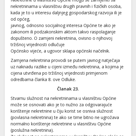
nekretninama u vlasništvu drugih pravnih i fizičkih osoba,
kada je to u interesu daljnjeg gospodarskog razvoja ili je
od općeg,
javnog, odnosno socijalnog interesa Općine te ako je
zakonom ili podzakonskim aktom takvo raspolaganje
dopušteno. O zamjeni nekretnina, ovisno o njihovoj
tržišnoj vrijednosti odlučuje
Općinsko vijeće, a ugovor sklapa općinski načelnik.
Zamjena nekretnina provodi se putem javnog natječaja
uz naknadu razlike u cijeni između nekretnina, a kojima je
cijena utvrđena po tržišnoj vrijednosti primjenom
odredbama članka 8. ove Odluke.
Članak 23.
Stvarnu služnost na nekretninama u vlasništvu Općine
može se osnovati ako je to nužno za odgovarajuće
korištenje nekretnine u čiju korist se osniva služnost
(povlasna nekretnina) te ako se time bitno ne ugrožava
normalno korištenje nekretnine u vlasništvu Općine
(poslužna nekretnina).