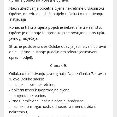
- prema podacima Porezne uprave.
Način utvrđivanja početne cijene nekretnine u vlasništvu
Općine, određuje nadležno tijelo u Odluci o raspisivanju
natječaja.
Konačna tržišna cijena pojedine nekretnine u vlasništvu
Općine je ona najviša cijena koja se postigne u postupku
javnog natječaja.
Stručne poslove iz ove Odluke obavlja Jedinstveni upravni
odjel Općine Kistanje (u daljnjem tekstu: Jedinstveni
upravni odjel).
Članak 9.
Odluka o raspisivanju javnog natječaja iz članka 7. stavka
1. ove Odluke sadrži:
- naznaku i opis nekretnine,
- početni iznos kupoprodajne cijene,
- namjenu nekretnine,
- iznos jamčevine i način plaćanja jamčevine,
- naznaku o mogućnosti, odnosno vremenu uvida u
nekretninu,