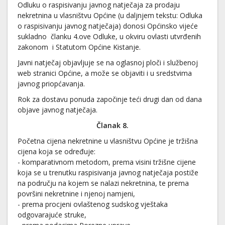
Odluku o raspisivanju javnog natječaja za prodaju
nekretnina u vlasništvu Općine (u daljnjem tekstu: Odluka
o raspisivanju javnog natječaja) donosi Općinsko vijeće
sukladno članku 4.ove Odluke, u okviru ovlasti utvrđenih
zakonom i Statutom Općine Kistanje.
Javni natječaj objavljuje se na oglasnoj ploči i službenoj
web stranici Općine, a može se objaviti i u sredstvima
javnog priopćavanja.
Rok za dostavu ponuda započinje teći drugi dan od dana
objave javnog natječaja.
Članak 8.
Početna cijena nekretnine u vlasništvu Općine je tržišna
cijena koja se određuje:
- komparativnom metodom, prema visini tržišne cijene
koja se u trenutku raspisivanja javnog natječaja postiže
na području na kojem se nalazi nekretnina, te prema
površini nekretnine i njenoj namjeni,
- prema procjeni ovlaštenog sudskog vještaka
odgovarajuće struke,