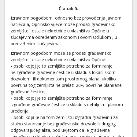
Članak 5.
Izravnom pogodbom, odnosno bez provođenja javnom
natječaja, Općinsko vijeće može prodati građevinsko
zemljište i ostale nekretnine u vlasništvu Općine u
slučajevima određenim zakonom i ovom Odlukom , u
predviđenim slučajevima.
Izravnom pogodbom može se prodati građevinsko
zemljište i ostale nekretnine u vlasništvu Općine:
- osobi kojoj je to zemljište potrebno za formiranje
neizgrađene građevne čestice u skladu s lokacijskom
dozvolom ili dokumentom prostornog plana, ukoliko
površina tog zemljišta ne prelazi 20% površine planirane
građevne čestice,
- osobi kojoj je to zemljište potrebno za formiranje
izgrađene građevne čestice u skladu s detaljnim planom
uređenja,
- osobi koja je na tom zemljištu izgradila građevinu za
stalno stanovanje bez građevinske dozvole ili drugog
odgovarajućeg akta, pod uvjetom da je građevina
izgrađena u skladu s važećim prostornim planom, te ako