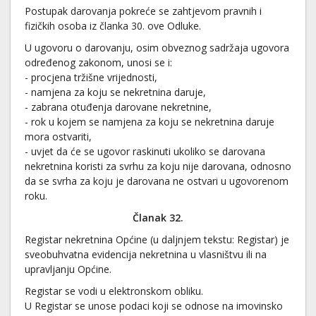
Postupak darovanja pokreće se zahtjevom pravnih i
fizičkih osoba iz članka 30. ove Odluke.
U ugovoru o darovanju, osim obveznog sadržaja ugovora
određenog zakonom, unosi se i:
- procjena tržišne vrijednosti,
- namjena za koju se nekretnina daruje,
- zabrana otuđenja darovane nekretnine,
- rok u kojem se namjena za koju se nekretnina daruje
mora ostvariti,
- uvjet da će se ugovor raskinuti ukoliko se darovana
nekretnina koristi za svrhu za koju nije darovana, odnosno
da se svrha za koju je darovana ne ostvari u ugovorenom
roku.
Članak 32.
Registar nekretnina Općine (u daljnjem tekstu: Registar) je
sveobuhvatna evidencija nekretnina u vlasništvu ili na
upravljanju Općine.
Registar se vodi u elektronskom obliku.
U Registar se unose podaci koji se odnose na imovinsko