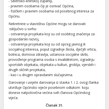
- Šibensko-kninskoj županiji,
- pravnim osobama čiji je osnivač Općina,
- fizičkim i pravnim osobama od posebnog interesa za
Općinu.
Nekretnine u vlasništvu Općine mogu se darovati
isključivo u svrhu:
- ostvarenja projekata koji su od osobitog značenja za
gospodarski razvoj,
- ostvarenja projekata koji su od općeg javnog ili
socijalnog interesa, poput izgradnje škola, dječjih vrtića,
bolnica, domova zdravlja, ustanova socijalne skrbi,
provođenje programa osoba s invaliditetom, izgradnju
sportskih objekata, objekata u kulturi, groblja, vjerskih i
drugih sličnih projekata,
- kao i u drugim opravdanim slučajevima.
Darovanje i uvijete darovanja iz stavka 1. i 2. ovog članka
utvrđuje Općinsko vijeće posebnom odlukom koju
donese natpolovična većina svih članova Općinskog
vijeća.
Članak 31.