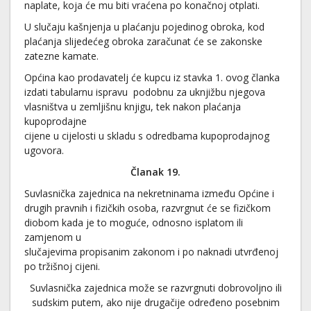
naplate, koja će mu biti vraćena po konačnoj otplati.
U slučaju kašnjenja u plaćanju pojedinog obroka, kod
plaćanja slijedećeg obroka zaračunat će se zakonske
zatezne kamate.
Općina kao prodavatelj će kupcu iz stavka 1. ovog članka
izdati tabularnu ispravu podobnu za uknjižbu njegova
vlasništva u zemljišnu knjigu, tek nakon plaćanja
kupoprodajne
cijene u cijelosti u skladu s odredbama kupoprodajnog
ugovora.
Članak 19.
Suvlasnička zajednica na nekretninama između Općine i
drugih pravnih i fizičkih osoba, razvrgnut će se fizičkom
diobom kada je to moguće, odnosno isplatom ili
zamjenom u
slučajevima propisanim zakonom i po naknadi utvrđenoj
po tržišnoj cijeni.
Suvlasnička zajednica može se razvrgnuti dobrovoljno ili
sudskim putem, ako nije drugačije određeno posebnim