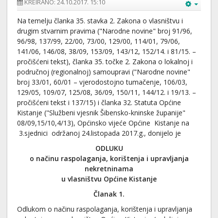
KREIRANO: 24.10.2017. 15:10
Na temelju članka 35. stavka 2. Zakona o vlasništvu i
drugim stvarnim pravima ("Narodne novine" broj 91/96,
96/98, 137/99, 22/00, 73/00, 129/00, 114/01, 79/06,
141/06, 146/08, 38/09, 153/09, 143/12, 152/14. i 81/15. –
pročišćeni tekst), članka 35. točke 2. Zakona o lokalnoj i
područnoj (regionalnoj) samoupravi ("Narodne novine"
broj 33/01, 60/01 – vjerodostojno tumačenje, 106/03,
129/05, 109/07, 125/08, 36/09, 150/11, 144/12. i 19/13. –
pročišćeni tekst i 137/15) i članka 32. Statuta Općine
Kistanje ("Službeni vjesnik Šibensko-kninske županije"
08/09,15/10,4/13), Općinsko vijeće Općine Kistanje na
3.sjednici održanoj 24.listopada 2017.g., donijelo je
ODLUKU
o načinu raspolaganja, korištenja i upravljanja
nekretninama
u vlasništvu Općine
Kistanje
Članak 1.
Odlukom o načinu raspolaganja, korištenja i upravljanja