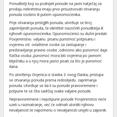
Ponuditelji koji su podnijeli ponude na javni natječaj za
prodaju nekretnina imaju prvo prisustvovati otvaranju
ponuda osobno ili putem opunomoćenika.
Prije otvaranja pristiglih ponuda, utvrđuje se broj
zaprimljenih ponuda, te identitet nazočnih ponuditelja ili
njihovih opunomoćenika. Opunomoćenici su dužni predati
Povjerenstvu valjanu pisanu punomoć potpisanu i
ovjerenu od ovlaštene osobe za zastupanje i
predstavljanje pravne osobe ,odnosno ako punomoć daje
fizička osoba ,punomoć mora biti ovjerena po javnom
bilježniku a u njoj mora jasno pisati za što je punomoć
dana.
Po utvrđenju činjenica iz stavka 3. ovog članka, pristupa
se otvaranju ponuda prema redoslijedu zaprimanja
ponuda. Utvrđuje se da li su ponude pravovremene i
potpune te se čita sadržaj svake valjane ponude.
Nepravovremene i nepotpune ponude Povjerenstvo neće
uzeti u razmatranje, već će odmah utvrditi njihovu
nevaljanost te napomenu o nevaljanosti unijeti u zapisnik.