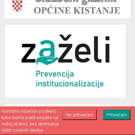
Koristimo kolačiće (cookies)
Ne prihvaćam
Prihvaćam
kako bismo pratili posjete na
našoj stranici, bez spremanja
Vaših osobnih detalja.