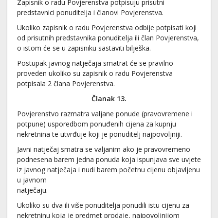
Zapisnik o radu Povjerenstva potpisuju prisutni
predstavnici ponuditelja i članovi Povjerenstva.
Ukoliko zapisnik o radu Povjerenstva odbije potpisati koji
od prisutnih predstavnika ponuditelja ili član Povjerenstva,
o istom će se u zapisniku sastaviti bilješka.
Postupak javnog natječaja smatrat će se pravilno
proveden ukoliko su zapisnik o radu Povjerenstva
potpisala 2 člana Povjerenstva.
Članak 13.
Povjerenstvo razmatra valjane ponude (pravovremene i
potpune) usporedbom ponuđenih cijena za kupnju
nekretnina te utvrđuje koji je ponuditelj najpovoljniji.
Javni natječaj smatra se valjanim ako je pravovremeno
podnesena barem jedna ponuda koja ispunjava sve uvjete
iz javnog natječaja i nudi barem početnu cijenu objavljenu
u javnom
natječaju.
Ukoliko su dva ili više ponuditelja ponudili istu cijenu za
nekretninu koja je predmet prodaje, najpovoljnijom