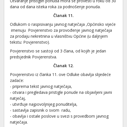
Otvaranje pristiglih ponuda mora se provesti u roku od 30
dana od dana isteka roka za podnošenje ponuda.
Članak 11.
Odlukom o raspisivanju javnog natječaja ,Općinsko vijeće
imenuju Povjerenstvo za provođenje javnog natječaja
za prodaju nekretnina u vlasništvu Općine (u daljnjem
tekstu: Povjerenstvo).
Povjerenstvo se sastoji od 3 člana, od kojih je jedan
predsjednik Povjerenstva.
Članak 12.
Povjerenstvo iz članka 11. ove Odluke obavlja slijedeće
zadaće:
- priprema tekst javnog natječaja,
- otvara i pregledava pristigle ponude na objavljeni javni
natječaj,
- utvrđuje najpovoljnijeg ponuditelja,
- sastavlja zapisnik o svom radu,
- obavlja i ostale poslove u svezi s provedbom javnog
natječaja.