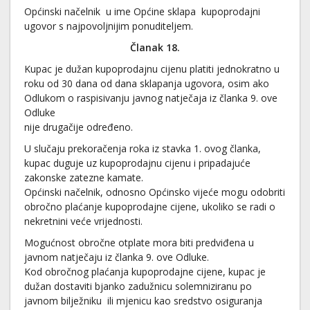
Općinski načelnik u ime Općine sklapa kupoprodajni
ugovor s najpovoljnijim ponuditeljem.
Članak 18.
Kupac je dužan kupoprodajnu cijenu platiti jednokratno u
roku od 30 dana od dana sklapanja ugovora, osim ako
Odlukom o raspisivanju javnog natječaja iz članka 9. ove
Odluke
nije drugačije određeno.
U slučaju prekoračenja roka iz stavka 1. ovog članka,
kupac duguje uz kupoprodajnu cijenu i pripadajuće
zakonske zatezne kamate.
Općinski načelnik, odnosno Općinsko vijeće mogu odobriti
obročno plaćanje kupoprodajne cijene, ukoliko se radi o
nekretnini veće vrijednosti.
Mogućnost obročne otplate mora biti predviđena u
javnom natječaju iz članka 9. ove Odluke.
Kod obročnog plaćanja kupoprodajne cijene, kupac je
dužan dostaviti bjanko zadužnicu solemniziranu po
javnom bilježniku ili mjenicu kao sredstvo osiguranja