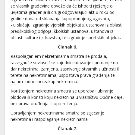
se vlasnik građevine obveže da će ishoditi rješenje o
uvjetima građenja ili drugi odgovarajući akt u roku od
godine dana od sklapanja kupoprodajnog ugovora,
- u slučaju izgradnje vjerskih objekata, ustanova iz oblasti
predškolskog odgoja, školskih ustanova, ustanova iz
oblasti kulture i zdravstva, te izgradnje sportskih objekata.
Članak 6.
Raspolaganjem nekretninama smatra se prodaja,
razvrgnuće suvlasničke zajednice,davanje i primanje na
dar nekretnina, zamjena, zasnivanje stvarnih služnosti ili
terete na nekretninama, uspostava prava građenja te
najam odnosno zakup nekretnina.
Korištenjem nekretnina smatra se uporaba i ubiranje
plodova ili koristi koju nekretnina u vlasništvu Općine daje,
bez prava otuđenja ili opterećenja.
Upravljanjem nekretninama smatra se stjecanje
nekretnina i raspolaganje nekretninama.
Članak 7.