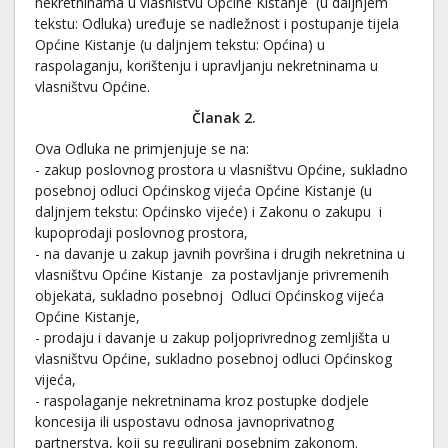
nekretninama u vlasništvu Općine Kistanje (u daljnjem
tekstu: Odluka) uređuje se nadležnost i postupanje tijela
Općine Kistanje (u daljnjem tekstu: Općina) u
raspolaganju, korištenju i upravljanju nekretninama u
vlasništvu Općine.
Članak 2.
Ova Odluka ne primjenjuje se na:
- zakup poslovnog prostora u vlasništvu Općine, sukladno
posebnoj odluci Općinskog vijeća Općine Kistanje (u
daljnjem tekstu: Općinsko vijeće) i Zakonu o zakupu i
kupoprodaji poslovnog prostora,
- na davanje u zakup javnih površina i drugih nekretnina u
vlasništvu Općine Kistanje za postavljanje privremenih
objekata, sukladno posebnoj Odluci Općinskog vijeća
Općine Kistanje,
- prodaju i davanje u zakup poljoprivrednog zemljišta u
vlasništvu Općine, sukladno posebnoj odluci Općinskog
vijeća,
- raspolaganje nekretninama kroz postupke dodjele
koncesija ili uspostavu odnosa javnoprivatnog
partnerstva, koji su regulirani posebnim zakonom.