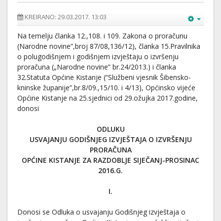
KREIRANO: 29.03.2017. 13:03
Na temelju članka 12.,108. i 109. Zakona o proračunu
(Narodne novine”,broj 87/08,136/12), članka 15.Pravilnika
o polugodišnjem i godišnjem izvještaju o izvršenju
proračuna („Narodne novine” br.24/2013.) i članka
32.Statuta Općine Kistanje (“Službeni vjesnik Šibensko-
kninske županije”,br.8/09.,15/10. i 4/13), Općinsko vijeće
Općine Kistanje na 25.sjednici od 29.ožujka 2017.godine,
donosi
ODLUKU
USVAJANJU GODIŠNJEG IZVJEŠTAJA O IZVRŠENJU
PRORAČUNA
OPĆINE KISTANJE ZA RAZDOBLJE SIJEČANJ-PROSINAC
2016.G.
I.
Donosi se Odluka o usvajanju Godišnjeg izvještaja o