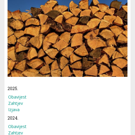
2025.
Obavijest
Zahtjev
Izjava
2024.
Obavijest
Zahtjev