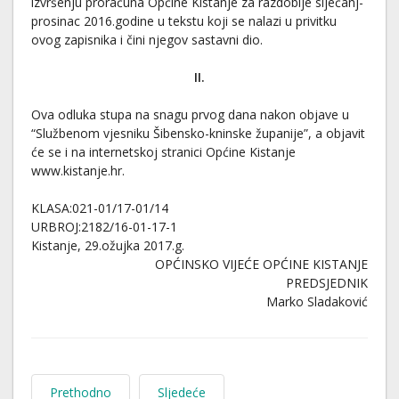
izvršenju proračuna Općine Kistanje za razdoblje siječanj-
prosinac 2016.godine u tekstu koji se nalazi u privitku
ovog zapisnika i čini njegov sastavni dio.
II.
Ova odluka stupa na snagu prvog dana nakon objave u
“Službenom vjesniku Šibensko-kninske županije”, a objavit
će se i na internetskoj stranici Općine Kistanje
www.kistanje.hr.
KLASA:021-01/17-01/14
URBROJ:2182/16-01-17-1
Kistanje, 29.ožujka 2017.g.
OPĆINSKO VIJEĆE OPĆINE KISTANJE
PREDSJEDNIK
Marko Sladaković
Prethodno
Sljedeće