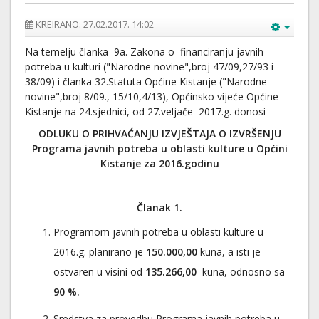
KREIRANO: 27.02.2017. 14:02
Na temelju članka 9a. Zakona o financiranju javnih
potreba u kulturi ("Narodne novine",broj 47/09,27/93 i
38/09) i članka 32.Statuta Općine Kistanje ("Narodne
novine",broj 8/09., 15/10,4/13), Općinsko vijeće Općine
Kistanje na 24.sjednici, od 27.veljače 2017.g. donosi
ODLUKU O PRIHVAĆANJU IZVJEŠTAJA O IZVRŠENJU
Programa javnih potreba u oblasti kulture u Općini
Kistanje za 2016.godinu
Članak 1.
Programom javnih potreba u oblasti kulture u
2016.g. planirano je
150.000,00
kuna, a isti je
ostvaren u visini od
135.266,00
kuna, odnosno sa
90 %.
Sredstva za provedbu Programa javnih potreba u