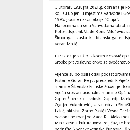
U utorak, 28.rujna 2021.g. održana je k
koji su ubijeni u mjestima Varivode i Goš
1995. godine nakon akcije "Oluja".
Nazočnima su se u Varivodama obratili i 
Potpredsjednik Vlade Boris Milošević, s
Šimpraga i izaslanik srbijanskoga predsj
Veran Matić.
Parastos je služio Nikodim Kosović epi
Srpske pravoslavne crkve sa svećenstv
Vijence su položili i odali počast žrtvam
Kistanje Goran Reljić, predsjednik Vijeć
manjine Šibensko-kninske županije Boris
Vijeća srpske nacionalne manjine Općine
župan Šibensko – kninske županije Marko
Ognjen Vukmirović , zastupnica u Skupšt
Lakić, aktivisti Zoran Pusić i Vesna Terš
nacionalne manjine Vlade RH Aleksandar
Ministarstva kulture Ivica Poljičak, te bro
područja Šibensko-kninske županije i šir