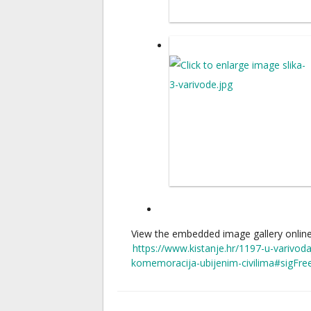
View the embedded image gallery online
https://www.kistanje.hr/1197-u-varivod
komemoracija-ubijenim-civilima#sigFr