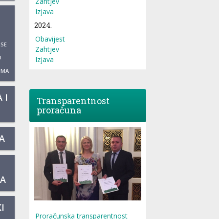
Zahtjev
Izjava
2024.
Obavijest
 SE
Zahtjev
O
Izjava
UMA
 I
Transparentnost
proračuna
A
KA
I
Proračunska transparentnost