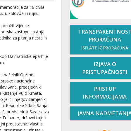
omemoracija za 16 civila
ić u kolovozu i rujnu
položili vijence
TRANSPARENTNOS
aborska zastupnica Anja
ednika za pitanja nestalih
PRORAČUNA
ISPLATE IZ PRORAČUNA
skop Dalmatinske eparhije
om.
IZJAVA O
PRISTUPAČNOSTI
a ; načelnik Općine
a srpske nacionalne
lav Šarić, predsjednik
PRISTUP
 Kistanje Vujo Krneta,
INFORMACIJAMA
 Jelić i njegov zamjenik
ini Republike Srbije Sanja
elič, predsjednik Savjeta za
JAVNA NADMETANJ
 Tolnauer, državni tajnik
jni predstavnici vlasti s
e, predstavnici udruga i