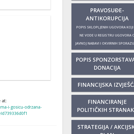
PRAVOSUĐE-
ANTIKORUPCIJA
POPIS SKLOPLJENIH UGOVORA KOJI
NE VODE U REGISTRU UGOVORA 
JAVNOJ NABAVI I OKVIRNIH SPORAZ
POPIS SPONZORSTAVA
DONACIJA
FINANCIJSKA IZVJEŠĆ
 at:
FINANCIRANJE
ama-i-gosicu-odrzana-
POLITIČKIH STRANA
eeId739336d0f1
STRATEGIJA / AKCIJSK