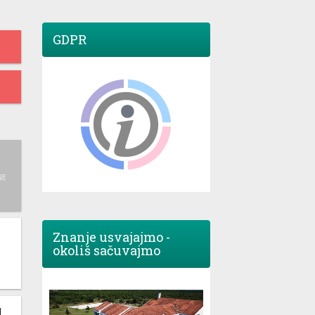
GDPR
NE
Znanje usvajajmo -
okoliš sačuvajmo
M