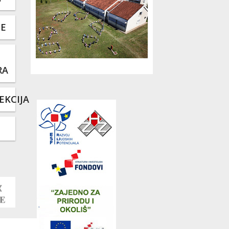
TE
RA
EKCIJA